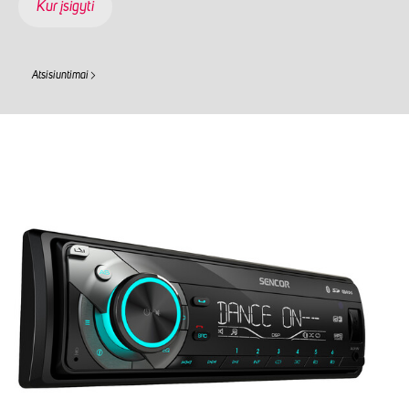
Kur įsigyti
Atsisiuntimai