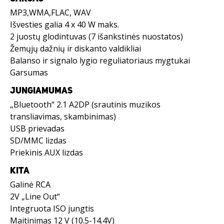
MP3,WMA,FLAC, WAV
Išvesties galia 4 x 40 W maks.
2 juostų glodintuvas (7 išankstinės nuostatos)
Žemųjų dažnių ir diskanto valdikliai
Balanso ir signalo lygio reguliatoriaus mygtukai
Garsumas
JUNGIAMUMAS
„Bluetooth“ 2.1 A2DP (srautinis muzikos
transliavimas, skambinimas)
USB prievadas
SD/MMC lizdas
Priekinis AUX lizdas
KITA
Galinė RCA
2V „Line Out“
Integruota ISO jungtis
Maitinimas 12 V (10.5-14.4V)