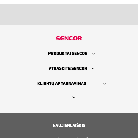
PRODUKTAI SENCOR
ATRASKITE SENCOR
KLIENTŲ APTARNAVIMAS
Rasti platintoją
SENCOR ISTORIJA
NAUJIENLAIŠKIS
Servisas ir Klientų aptarnavimas