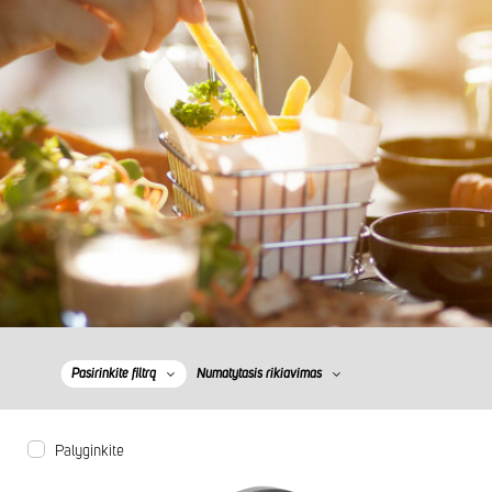
Pasirinkite filtrą
Numatytasis rikiavimas
Palyginkite