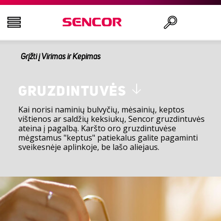
Grįžti į Virimas ir Kepimas
TELEVIZORIAI
Ieškoti
GARSO IR VAIZDO TECHNIKA
GRUZDINTUVĖS
Kai norisi naminių bulvyčių, mėsainių, keptos
vištienos ar saldžių keksiukų, Sencor gruzdintuvės
VIRTUVĖ
ateina į pagalbą. Karšto oro gruzdintuvėse
mėgstamus "keptus" patiekalus galite pagaminti
sveikesnėje aplinkoje, be lašo aliejaus.
NAMŲ ŪKIO PREKĖS
GROŽIO IR SVEIKATOS PREKĖS
BIURO ĮRANGA IR LAIDAI