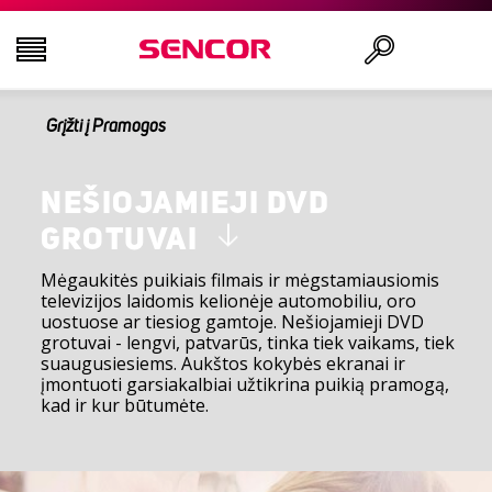
Grįžti į Pramogos
TELEVIZORIAI
Ieškoti
GARSO IR VAIZDO TECHNIKA
NEŠIOJAMIEJI DVD
GROTUVAI
VIRTUVĖ
Mėgaukitės puikiais filmais ir mėgstamiausiomis
televizijos laidomis kelionėje automobiliu, oro
uostuose ar tiesiog gamtoje. Nešiojamieji DVD
NAMŲ ŪKIO PREKĖS
grotuvai - lengvi, patvarūs, tinka tiek vaikams, tiek
suaugusiesiems. Aukštos kokybės ekranai ir
įmontuoti garsiakalbiai užtikrina puikią pramogą,
GROŽIO IR SVEIKATOS PREKĖS
kad ir kur būtumėte.
BIURO ĮRANGA IR LAIDAI