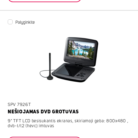
Palyginkite
SPV 7926T
NEŠIOJAMAS DVD GROTUVAS
9" TFT LCD besisukantis ekranas, skiriamoji geba: 800x480 ,
dvb-t/t2 (hevc) imtuvas