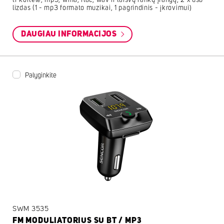
tf kortelė, mp3, wma, flac, wav ir laisvų rankų įrangą, 2 x usb
lizdas (1 - mp3 formato muzikai, 1 pagrindinis - įkrovimui)
DAUGIAU INFORMACIJOS
Palyginkite
SWM 3535
FM MODULIATORIUS SU BT / MP3