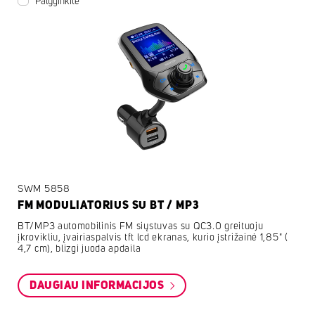
Palyginkite
SWM 5858
FM MODULIATORIUS SU BT / MP3
BT/MP3 automobilinis FM siųstuvas su QC3.0 greituoju
įkrovikliu, įvairiaspalvis tft lcd ekranas, kurio įstrižainė 1,85" (
4,7 cm), blizgi juoda apdaila
DAUGIAU INFORMACIJOS