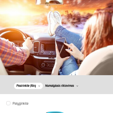
Pasirinkite filtrą
Numatytasis rikiavimas
Palyginkite