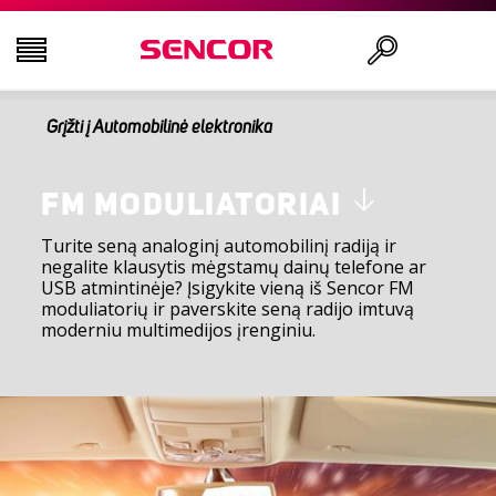
Grįžti į Automobilinė elektronika
TELEVIZORIAI
Ieškoti
GARSO IR VAIZDO TECHNIKA
FM MODULIATORIAI
Turite seną analoginį automobilinį radiją ir
negalite klausytis mėgstamų dainų telefone ar
VIRTUVĖ
USB atmintinėje? Įsigykite vieną iš Sencor FM
moduliatorių ir paverskite seną radijo imtuvą
moderniu multimedijos įrenginiu.
NAMŲ ŪKIO PREKĖS
GROŽIO IR SVEIKATOS PREKĖS
BIURO ĮRANGA IR LAIDAI