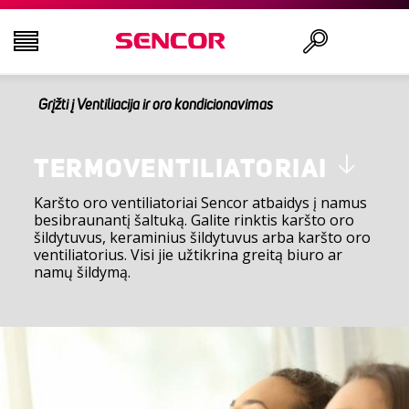
Grįžti į Ventiliacija ir oro kondicionavimas
TELEVIZORIAI
Ieškoti
GARSO IR VAIZDO TECHNIKA
TERMOVENTILIATORIAI
Karšto oro ventiliatoriai Sencor atbaidys į namus
besibraunantį šaltuką. Galite rinktis karšto oro
VIRTUVĖ
šildytuvus, keraminius šildytuvus arba karšto oro
ventiliatorius. Visi jie užtikrina greitą biuro ar
namų šildymą.
NAMŲ ŪKIO PREKĖS
GROŽIO IR SVEIKATOS PREKĖS
BIURO ĮRANGA IR LAIDAI