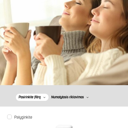
Pasirinkite filtrą
Numatytasis rikiavimas
Palyginkite