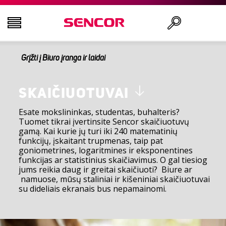
Grįžti į Biuro įranga ir laidai
TELEVIZORIAI
Ieškoti
GARSO IR VAIZDO TECHNIKA
SKAIČIUOTUVAI
Esate mokslininkas, studentas, buhalteris?
Tuomet tikrai įvertinsite Sencor skaičiuotuvų
VIRTUVĖ
gamą. Kai kurie jų turi iki 240 matematinių
funkcijų, įskaitant trupmenas, taip pat
goniometrines, logaritmines ir eksponentines
NAMŲ ŪKIO PREKĖS
funkcijas ar statistinius skaičiavimus. O gal tiesiog
jums reikia daug ir greitai skaičiuoti? Biure ar
namuose, mūsų staliniai ir kišeniniai skaičiuotuvai
GROŽIO IR SVEIKATOS PREKĖS
su dideliais ekranais bus nepamainomi.
BIURO ĮRANGA IR LAIDAI