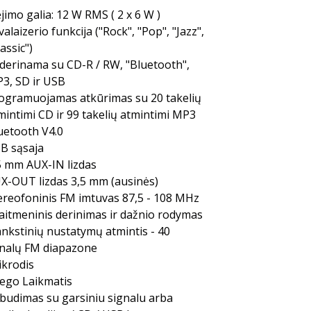
ėjimo galia: 12 W RMS ( 2 x 6 W )
valaizerio funkcija ("Rock", "Pop", "Jazz",
lassic")
derinama su CD-R / RW, "Bluetooth",
3, SD ir USB
ogramuojamas atkūrimas su 20 takelių
mintimi CD ir 99 takelių atmintimi MP3
uetooth V4.0
B sąsaja
5 mm AUX-IN lizdas
X-OUT lizdas 3,5 mm (ausinės)
ereofoninis FM imtuvas 87,5 - 108 MHz
aitmeninis derinimas ir dažnio rodymas
ankstinių nustatymų atmintis - 40
nalų FM diapazone
ikrodis
ego Laikmatis
budimas su garsiniu signalu arba