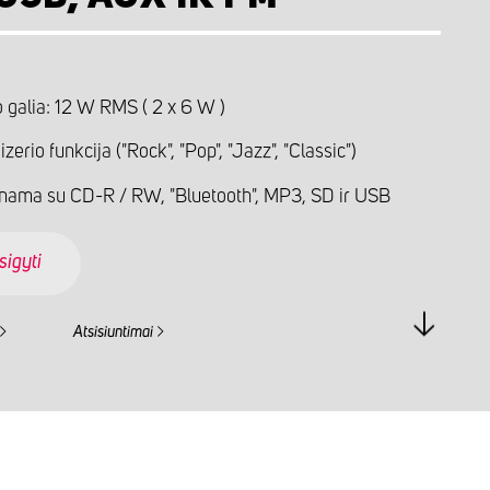
o galia: 12 W RMS ( 2 x 6 W )
zerio funkcija ("Rock", "Pop", "Jazz", "Classic")
nama su CD-R / RW, "Bluetooth", MP3, SD ir USB
sigyti
Atsisiuntimai