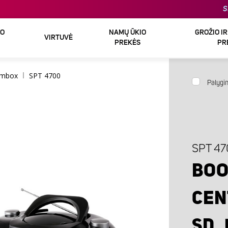
S
DO
NAMŲ ŪKIO
GROŽIO I
VIRTUVĖ
PREKĖS
PR
mbox
SPT 4700
Palygin
SPT 47
BOO
CEN
SD,