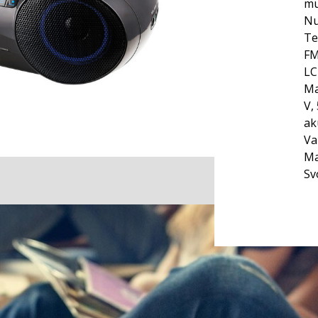
mu
Nu
Te
FM
LC
Ma
V,
ak
Va
Ma
Sv