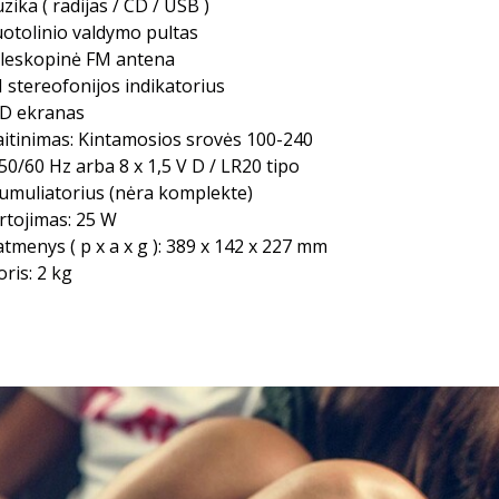
zika ( radijas / CD / USB )
otolinio valdymo pultas
leskopinė FM antena
 stereofonijos indikatorius
D ekranas
itinimas: Kintamosios srovės 100-240
 50/60 Hz arba 8 x 1,5 V D / LR20 tipo
umuliatorius (nėra komplekte)
rtojimas: 25 W
tmenys ( p x a x g ): 389 x 142 x 227 mm
oris: 2 kg