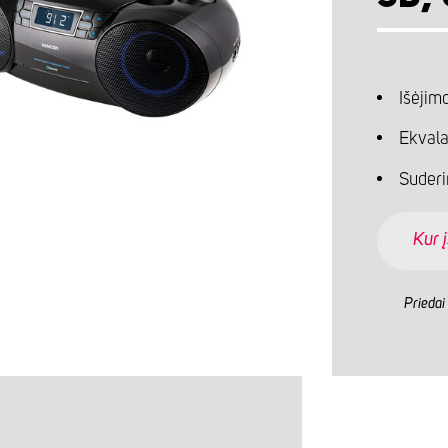
Išėjim
Ekvalai
Suderi
Kur į
Priedai