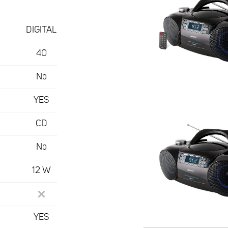
DIGITAL
40
No
YES
CD
No
12 W
YES