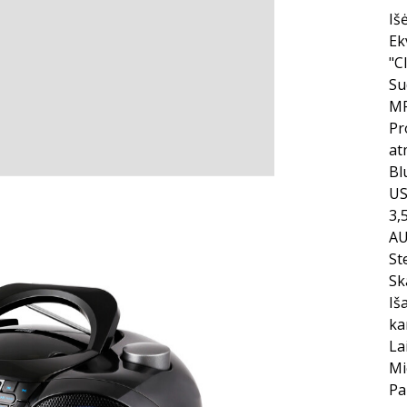
Iš
Ek
"C
Su
MP
Pr
at
Bl
US
3,
AU
St
Sk
Iš
ka
La
Mi
Pa