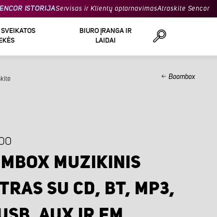
ENCOR ISTORIJA
Servisas ir Klientų aptarnavimas
Atraskite Sencor
R SVEIKATOS
BIURO ĮRANGA IR
EKĖS
LAIDAI
Boombox
kite
Ieškoti
00
MBOX MUZIKINIS
TRAS SU CD, BT, MP3,
 USB, AUX IR FM