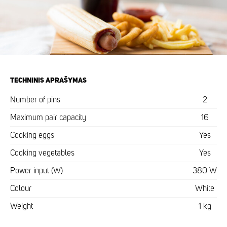
TECHNINIS APRAŠYMAS
Number of pins
2
Maximum pair capacity
16
Cooking eggs
Yes
Cooking vegetables
Yes
Power input (W)
380 W
Colour
White
Weight
1 kg