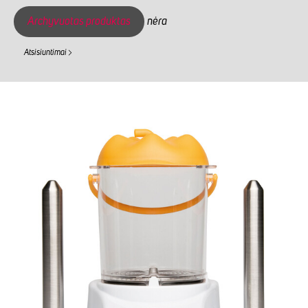
Archyvuotas produktas
nėra
Atsisiuntimai