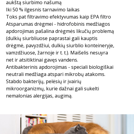
aukštą siurbimo našumą
Iki 50 % ilgesnis tarnavimo laikas
Toks pat filtravimo efektyvumas kaip EPA filtro
Atsparumas drėgmei - hidrofobinis medžiagos
apdorojimas pašalina drėgmės likučių problemą
(dulkių siurbliuose paprastai gali kauptis
drėgmė, pavyzdžiui, dulkių siurblio konteineryje,
vamzdžiuose, žarnoje ir t. t.). Maišelis nesuyra
net ir atsitiktinai gavęs vandens.
Antibakterinis apdorojimas - speciali biologiškai
neutrali medžiaga atspari mikrobų atakoms.
Stabdo bakterijų, pelėsių ir įvairių
mikroorganizmų, kurie dažnai gali sukelti
nemalonias alergijas, augimą.