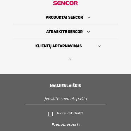
PRODUKTAI SENCOR
ATRASKITE SENCOR
KLIENTŲ APTARNAVIMAS
Rasti platintoją
SENCOR ISTORIJA
NAUJIENLAIŠKIS
Servisas ir Klientų aptarnavimas
Atraskite Sencor
Tekstas /*doplnit*/
Prenumeruoti