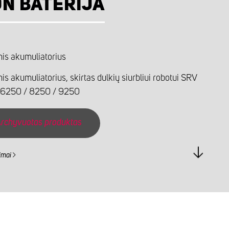
ON BATERIJA
nis akumuliatorius
is akumuliatorius, skirtas dulkių siurbliui robotui SRV
 6250 / 8250 / 9250
rchyvuotas produktas
imai