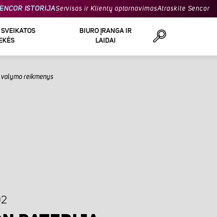
ENCOR ISTORIJA
Servisas ir Klientų aptarnavimas
Atraskite Sencor
R SVEIKATOS
BIURO ĮRANGA IR
EKĖS
LAIDAI
r valymo reikmenys
Ieškoti
02