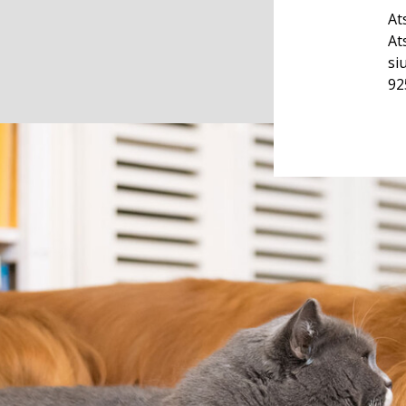
At
At
si
92