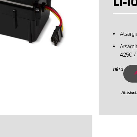
LI-I
Atsargi
Atsargin
4250 /
nėra
A
Atsisiunt