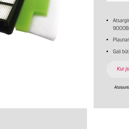
Atsargin
9000B
Plauna
Gali bū
Kur įs
Atsisiunt