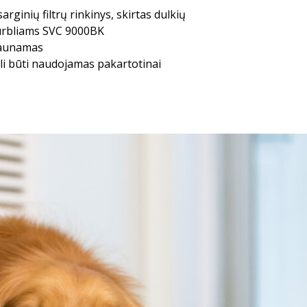
sarginių filtrų rinkinys, skirtas dulkių
urbliams SVC 9000BK
aunamas
li būti naudojamas pakartotinai