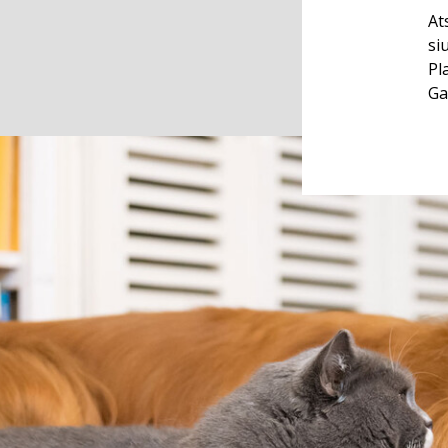
At
si
Pl
Ga