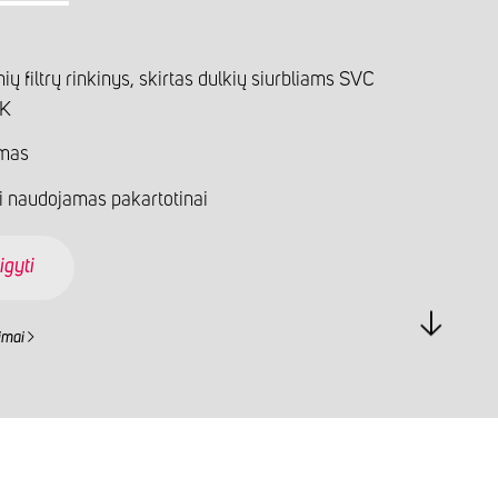
ių filtrų rinkinys, skirtas dulkių siurbliams SVC
K
mas
ti naudojamas pakartotinai
igyti
imai