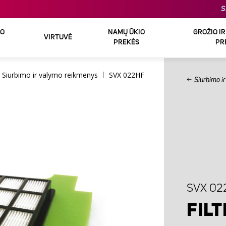
S
DO
NAMŲ ŪKIO
GROŽIO I
VIRTUVĖ
PREKĖS
PR
Siurbimo ir valymo reikmenys
SVX 022HF
Siurbimo i
SVX 02
FIL