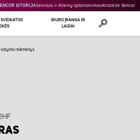
ENCOR ISTORIJA
Servisas ir Klientų aptarnavimas
Atraskite Sencor
R SVEIKATOS
BIURO ĮRANGA IR
EKĖS
LAIDAI
r valymo reikmenys
Ieškoti
2HF
TRAS