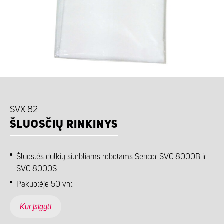
SVX 82
ŠLUOSČIŲ RINKINYS
Šluostės dulkių siurbliams robotams Sencor SVC 8000B ir
SVC 8000S
Pakuotėje 50 vnt
Kur įsigyti