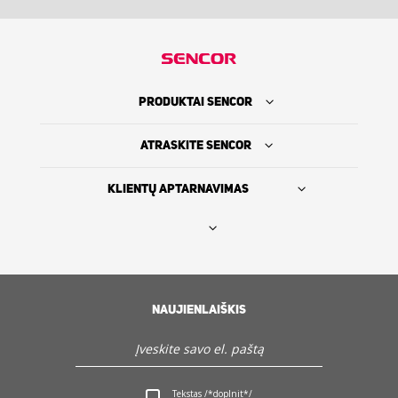
PRODUKTAI SENCOR
ATRASKITE SENCOR
KLIENTŲ APTARNAVIMAS
Rasti platintoją
SENCOR ISTORIJA
NAUJIENLAIŠKIS
Servisas ir Klientų aptarnavimas
Atraskite Sencor
Tekstas /*doplnit*/