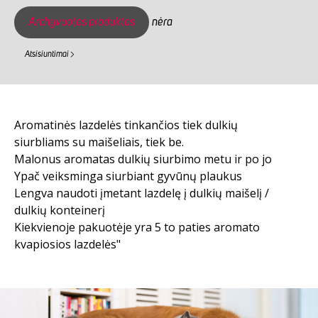
Archyvuotas produktas
nėra
Atsisiuntimai
Aromatinės lazdelės tinkančios tiek dulkių
siurbliams su maišeliais, tiek be.
Malonus aromatas dulkių siurbimo metu ir po jo
Ypač veiksminga siurbiant gyvūnų plaukus
Lengva naudoti įmetant lazdelę į dulkių maišelį /
dulkių konteinerį
Kiekvienoje pakuotėje yra 5 to paties aromato
kvapiosios lazdelės"