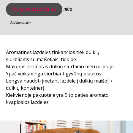
Archyvuotas produktas
nėra
Atsisiuntimai
Aromatinės lazdelės tinkančios tiek dulkių
siurbliams su maišeliais, tiek be.
Malonus aromatas dulkių siurbimo metu ir po jo
Ypač veiksminga siurbiant gyvūnų plaukus
Lengva naudoti įmetant lazdelę į dulkių maišelį /
dulkių konteinerį
Kiekvienoje pakuotėje yra 5 to paties aromato
kvapiosios lazdelės"