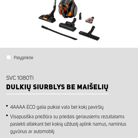
Palyginkite
SVC 1080TI
DULKIŲ SIURBLYS BE MAIŠELIŲ
4AAAA ECO galia puikiai valo bet kokį paviršių
Visapusiška priežiūra su priedais geriausiems rezultatams
pasiekti atliekant bet kokią užduotį aplink namus, naminius
gyvūnus ar automobilį