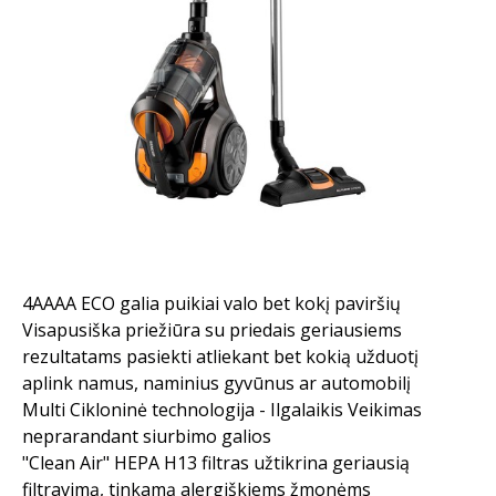
4AAAA ECO galia puikiai valo bet kokį paviršių
Visapusiška priežiūra su priedais geriausiems
rezultatams pasiekti atliekant bet kokią užduotį
aplink namus, naminius gyvūnus ar automobilį
Multi Cikloninė technologija - Ilgalaikis Veikimas
neprarandant siurbimo galios
"Clean Air" HEPA H13 filtras užtikrina geriausią
filtravimą, tinkamą alergiškiems žmonėms