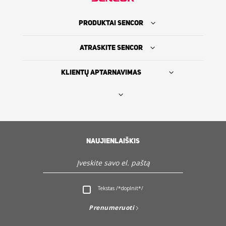
PRODUKTAI SENCOR
ATRASKITE SENCOR
KLIENTŲ APTARNAVIMAS
Rasti platintoją
SENCOR ISTORIJA
NAUJIENLAIŠKIS
Servisas ir Klientų aptarnavimas
Tekstas /*doplnit*/
Atraskite Sencor
Prenumeruoti