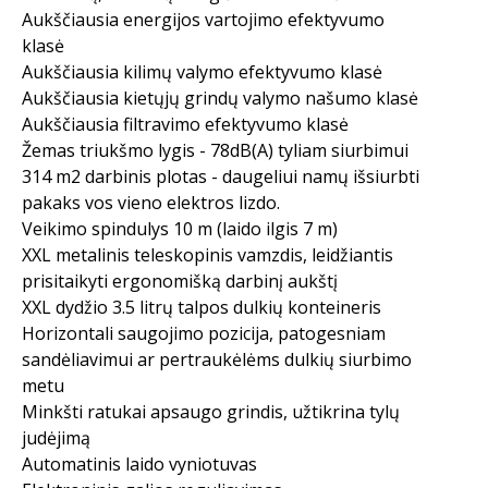
Aukščiausia energijos vartojimo efektyvumo
klasė
Aukščiausia kilimų valymo efektyvumo klasė
Aukščiausia kietųjų grindų valymo našumo klasė
Aukščiausia filtravimo efektyvumo klasė
Žemas triukšmo lygis - 78dB(A) tyliam siurbimui
314 m2 darbinis plotas - daugeliui namų išsiurbti
pakaks vos vieno elektros lizdo.
Veikimo spindulys 10 m (laido ilgis 7 m)
XXL metalinis teleskopinis vamzdis, leidžiantis
prisitaikyti ergonomišką darbinį aukštį
XXL dydžio 3.5 litrų talpos dulkių konteineris
Horizontali saugojimo pozicija, patogesniam
sandėliavimui ar pertraukėlėms dulkių siurbimo
metu
Minkšti ratukai apsaugo grindis, užtikrina tylų
judėjimą
Automatinis laido vyniotuvas