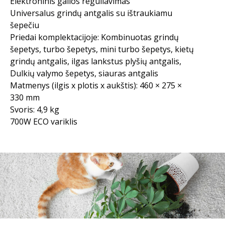
Elektroninis galios reguliavimas
Universalus grindų antgalis su ištraukiamu
šepečiu
Priedai komplektacijoje: Kombinuotas grindų
šepetys, turbo šepetys, mini turbo šepetys, kietų
grindų antgalis, ilgas lankstus plyšių antgalis,
Dulkių valymo šepetys, siauras antgalis
Matmenys (ilgis x plotis x aukštis): 460 × 275 ×
330 mm
Svoris: 4,9 kg
700W ECO variklis