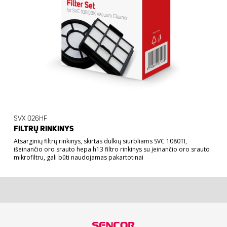
SVX 026HF
FILTRŲ RINKINYS
Atsarginių filtrų rinkinys, skirtas dulkių siurbliams SVC 1080TI,
išeinančio oro srauto hepa h13 filtro rinkinys su įeinančio oro srauto
12,99 €
mikrofiltru, gali būti naudojamas pakartotinai