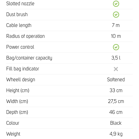
Slotted nozzle
Dust brush
Cable length
7 m
Radius of operation
10 m
Power control
Bag/container capacity
3,5 l
Fill bag indicator
Wheell design
Softened
Height (cm)
33 cm
Width (cm)
27,5 cm
Depth (cm)
46 cm
Colour
Black
Weight
4,9 kg