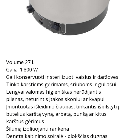
Volume 27 L
Galia: 1 800 W
Gali konservuoti ir sterilizuoti vaisius ir daržoves
Tinka karštiems gėrimams, sriuboms ir guliašui
Lengvai valomas higieniškas nerūdijantis
plienas, neturintis įtakos skoniui ar kvapui
Įmontuotas išleidimo čiaupas, tinkantis išpilstyti į
butelius karštą vyną, arbatą, punšą ar kitus
karštus gėrimus
Šilumą izoliuojanti rankena
Dengta kaitinimo spiralė - plokščias dugnas