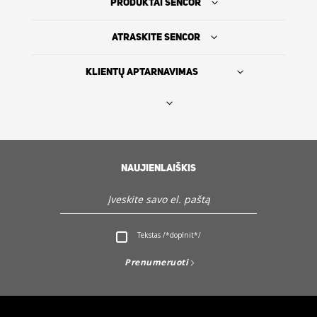
PRODUKTAI SENCOR
ATRASKITE SENCOR
KLIENTŲ APTARNAVIMAS
Rasti platintoją
SENCOR ISTORIJA
NAUJIENLAIŠKIS
Servisas ir Klientų aptarnavimas
Atraskite Sencor
Tekstas /*doplnit*/
Prenumeruoti