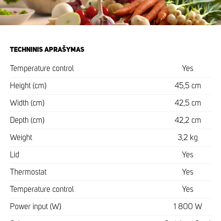
TECHNINIS APRAŠYMAS
Temperature control
Yes
Height (cm)
45,5 cm
Width (cm)
42,5 cm
Depth (cm)
42,2 cm
Weight
3,2 kg
Lid
Yes
Thermostat
Yes
Temperature control
Yes
Power input (W)
1 800 W