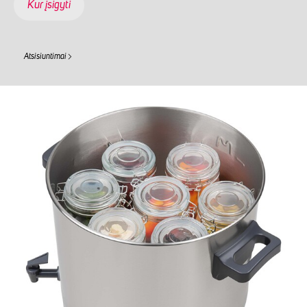
Kur įsigyti
Atsisiuntimai