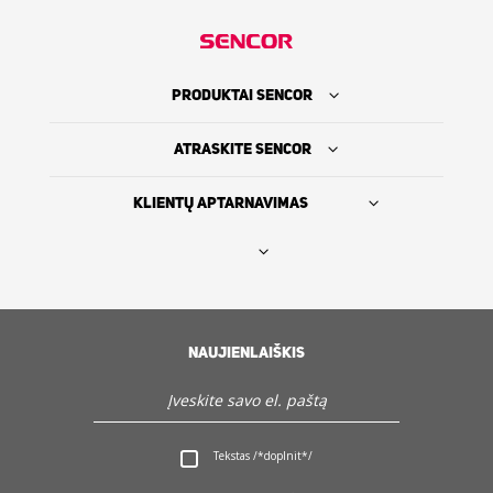
PRODUKTAI SENCOR
ATRASKITE SENCOR
KLIENTŲ APTARNAVIMAS
Rasti platintoją
SENCOR ISTORIJA
NAUJIENLAIŠKIS
Servisas ir Klientų aptarnavimas
Tekstas /*doplnit*/
Atraskite Sencor