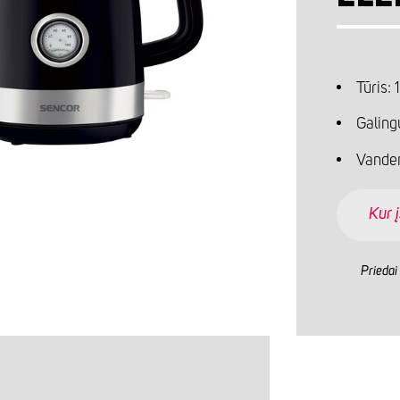
Tūris: 1
Galing
Vande
Kur į
Priedai