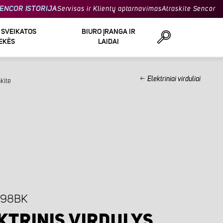
ENCOR ISTORIJA
Servisas ir Klientų aptarnavimas
Atraskite Sencor
R SVEIKATOS
BIURO ĮRANGA IR
EKĖS
LAIDAI
Elektriniai virduliai
kite
Ieškoti
798BK
KTRINIS VIRDULYS