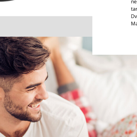
ne
ta
Dv
Ma