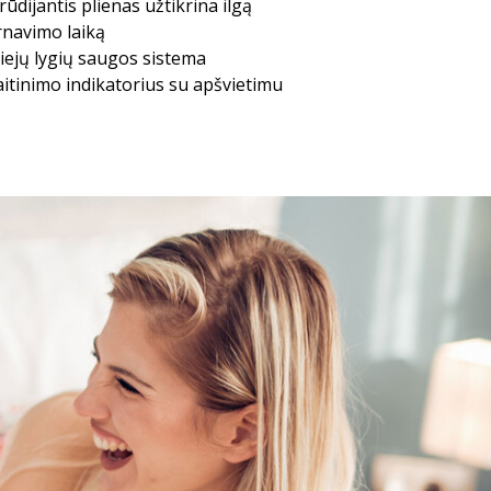
rūdijantis plienas užtikrina ilgą
rnavimo laiką
iejų lygių saugos sistema
itinimo indikatorius su apšvietimu