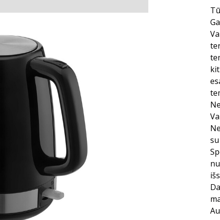
Tūr
Ga
Va
te
te
ki
es
te
Ne
Va
Ne
su
Sp
nu
išs
Da
ma
Au