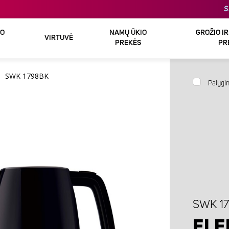
S
DO
NAMŲ ŪKIO
GROŽIO I
VIRTUVĖ
PREKĖS
PR
SWK 1798BK
Palygin
SWK 1
ELE