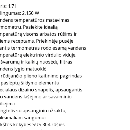
is: 1.7 l
lingumas: 2,150 W
ndens temperatūros matavimas
rmometru. Pasiekite idealią
mperatūrą visoms arbatos rūšims ir
tiems receptams. Priekinėje pusėje
antis termometras rodo esamą vandens
mperatūrą elektrinio virdulio viduje.
švarumų ir kalkių nuosėdų filtras
ndens lygio matuoklė
rūdijančio plieno kaitinimo pagrindas
 paslėptų šildymo elementu
ecialaus dizaino snapelis, apsaugantis
o vandens lašėjimo ar savaiminio
iliejimo
ngtelis su apsauginiu užraktu,
ksimaliam saugumui
kštos kokybės SUS 304 rūšies