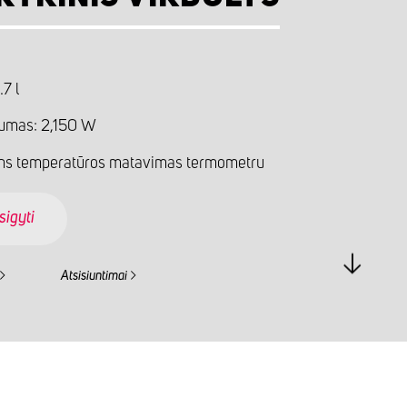
.7 l
umas: 2,150 W
ns temperatūros matavimas termometru
sigyti
Atsisiuntimai