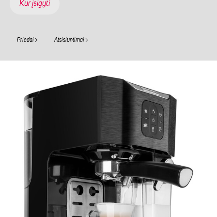
Kur įsigyti
Priedai
Atsisiuntimai