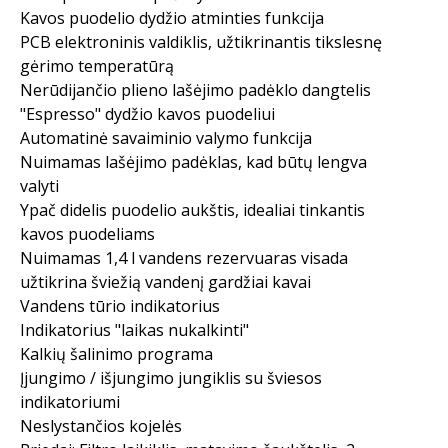
Kavos puodelio dydžio atminties funkcija
PCB elektroninis valdiklis, užtikrinantis tikslesnę
gėrimo temperatūrą
Nerūdijančio plieno lašėjimo padėklo dangtelis
"Espresso" dydžio kavos puodeliui
Automatinė savaiminio valymo funkcija
Nuimamas lašėjimo padėklas, kad būtų lengva
valyti
Ypač didelis puodelio aukštis, idealiai tinkantis
kavos puodeliams
Nuimamas 1,4 l vandens rezervuaras visada
užtikrina šviežią vandenį gardžiai kavai
Vandens tūrio indikatorius
Indikatorius "laikas nukalkinti"
Kalkių šalinimo programa
Įjungimo / išjungimo jungiklis su šviesos
indikatoriumi
Neslystančios kojelės