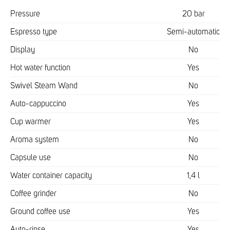
Pressure
20 bar
Espresso type
Semi-automatic
Display
No
Hot water function
Yes
Swivel Steam Wand
No
Auto-cappuccino
Yes
Cup warmer
Yes
Aroma system
No
Capsule use
No
Water container capacity
1,4 l
Coffee grinder
No
Ground coffee use
Yes
Auto-rinse
Yes