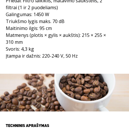
Priedai: Filtro laikiklis, matavimo šaukštelis, 2
filtrai (1 ir 2 puodeliams)
Galingumas: 1450 W
Triukšmo lygis maks. 70 dB
Maitinimo ilgis: 95 cm
Matmenys (plotis × gylis × aukštis): 215 × 255 ×
310 mm
Svoris: 4,3 kg
Įtampa ir dažnis: 220-240 V, 50 Hz
TECHNINIS APRAŠYMAS