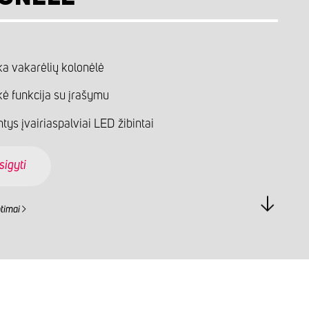
ka vakarėlių kolonėlė
ė funkcija su įrašymu
tys įvairiaspalviai LED žibintai
sigyti
ntimai