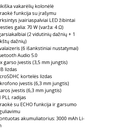
ikiška vakarėlių kolonėlė
raokė funkcija su įrašymu
rksintys įvairiaspalviai LED žibintai
vesties galia: 70 W (varža: 4 Ω)
garsiakalbiai (2 vidutinių dažnių + 1
kštų dažnių)
valaizeris (6 išankstiniai nustatymai)
uetooth Audio 5.0
x garso įvestis (3,5 mm jungtis)
B lizdas
croSDHC kortelės lizdas
krofono įvestis (6,3 mm jungtis)
taros įvestis (6,3 mm jungtis)
 PLL radijas
raokė su ECHO funkcija ir garsumo
guliavimu
ontuotas akumuliatorius: 3000 mAh Li-
n