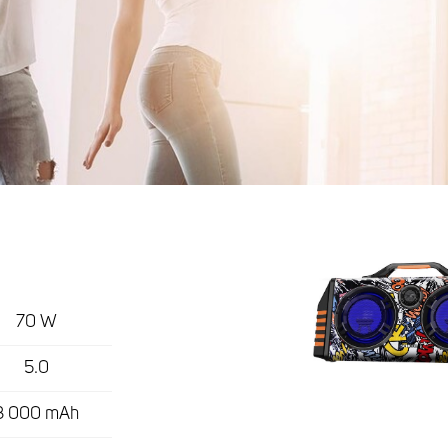
70 W
5.0
3 000 mAh