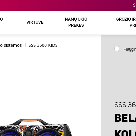
S
DO
NAMŲ ŪKIO
GROŽIO I
VIRTUVĖ
PREKĖS
PR
o sistemos
SSS 3600 KIDS
Palygin
SSS 36
BEL
KOL