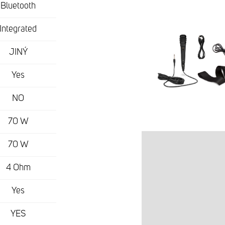
Bluetooth
Integrated
JINÝ
Yes
NO
70 W
70 W
4 Ohm
Yes
YES