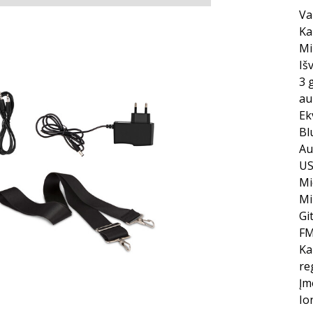
Va
Ka
Mi
Iš
3 
au
Ek
Bl
Au
US
Mi
Mi
Gi
FM
Ka
re
Įm
Io