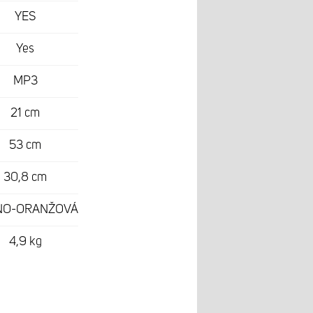
YES
Yes
MP3
21 cm
53 cm
30,8 cm
NO-ORANŽOVÁ
4,9 kg