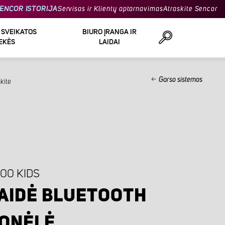
ENCOR ISTORIJA
Servisas ir Klientų aptarnavimas
Atraskite Sencor
R SVEIKATOS
BIURO ĮRANGA IR
EKĖS
LAIDAI
Garso sistemos
kite
Ieškoti
00 KIDS
AIDĖ BLUETOOTH
ONĖLĖ