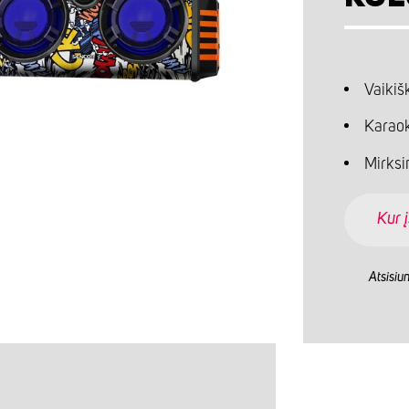
Vaikiš
Karaok
Mirksin
Kur į
Atsisiu