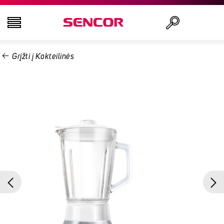
Grįžti į Kokteilinės
TELEVIZORIAI
Ieškoti
GARSO IR VAIZDO TECHNIKA
VIRTUVĖ
NAMŲ ŪKIO PREKĖS
GROŽIO IR SVEIKATOS PREKĖS
BIURO ĮRANGA IR LAIDAI