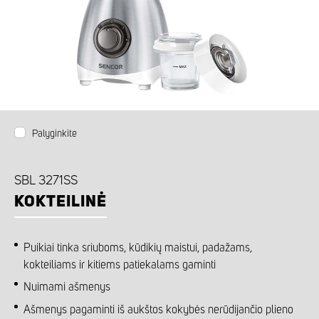
Palyginkite
SBL 3271SS
KOKTEILINĖ
Puikiai tinka sriuboms, kūdikių maistui, padažams,
kokteiliams ir kitiems patiekalams gaminti
Nuimami ašmenys
Ašmenys pagaminti iš aukštos kokybės nerūdijančio plieno