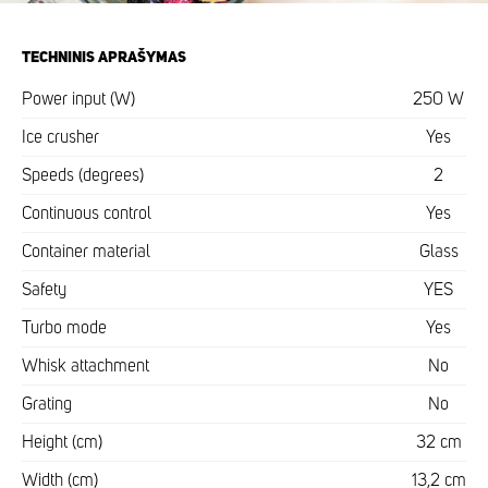
TECHNINIS APRAŠYMAS
Power input (W)
250 W
Ice crusher
Yes
Speeds (degrees)
2
Continuous control
Yes
Container material
Glass
Safety
YES
Turbo mode
Yes
Whisk attachment
No
Grating
No
Height (cm)
32 cm
Width (cm)
13,2 cm