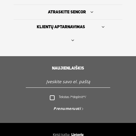
ATRASKITE SENCOR
KLIENTŲ APTARNAVIMAS
Rasti platintoją
SENCOR ISTORIJA
NAUJIENLAIŠKIS
Servisas ir Klientų aptarnavimas
Tekstas /*doplnit*/
Atraskite Sencor
Prenumeruoti
Keisti kalbą:
Lietuvių