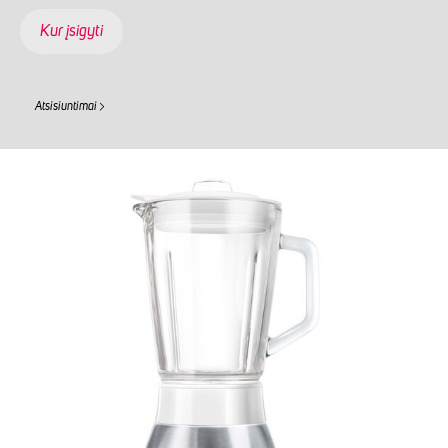
Kur įsigyti
Atsisiuntimai