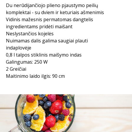
Du nerūdijančiojo plieno pjaustymo peilių
komplektai - su dviem ir keturiais ašmenimis
Vidinis mažesnis permatomas dangtelis
ingredientams pridėti maišant
Neslystančios kojelės
Nuimamas dalis galima saugiai plauti
indaplovėje
0,8 l talpos stiklinis maišymo indas
Galingumas: 250 W
2 Greičiai
Maitinimo laido ilgis: 90 cm