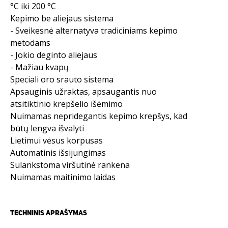
°C iki 200 °C
Kepimo be aliejaus sistema
- Sveikesnė alternatyva tradiciniams kepimo
metodams
- Jokio deginto aliejaus
- Mažiau kvapų
Speciali oro srauto sistema
Apsauginis užraktas, apsaugantis nuo
atsitiktinio krepšelio išėmimo
Nuimamas nepridegantis kepimo krepšys, kad
būtų lengva išvalyti
Lietimui vėsus korpusas
Automatinis išsijungimas
Sulankstoma viršutinė rankena
Nuimamas maitinimo laidas
TECHNINIS APRAŠYMAS