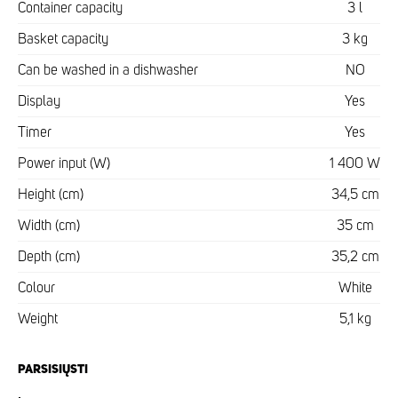
Container capacity
3 l
Basket capacity
3 kg
Can be washed in a dishwasher
NO
Display
Yes
Timer
Yes
Power input (W)
1 400 W
Height (cm)
34,5 cm
Width (cm)
35 cm
Depth (cm)
35,2 cm
Colour
White
Weight
5,1 kg
PARSISIŲSTI