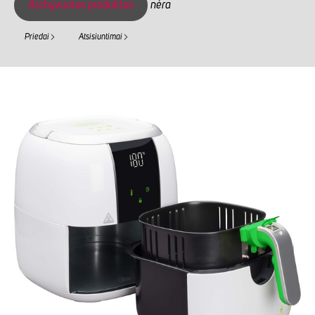
Archyvuotas produktas
nėra
Priedai
Atsisiuntimai