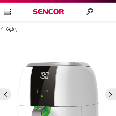
Grįžti į
TELEVIZORIAI
Ieškoti
GARSO IR VAIZDO TECHNIKA
VIRTUVĖ
NAMŲ ŪKIO PREKĖS
GROŽIO IR SVEIKATOS PREKĖS
BIURO ĮRANGA IR LAIDAI