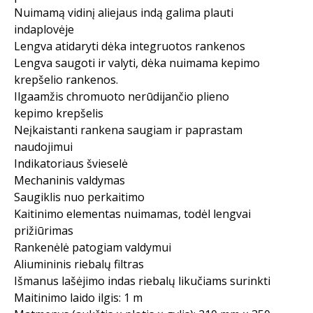
Nuimamą vidinį aliejaus indą galima plauti
indaplovėje
Lengva atidaryti dėka integruotos rankenos
Lengva saugoti ir valyti, dėka nuimama kepimo
krepšelio rankenos.
Ilgaamžis chromuoto nerūdijančio plieno
kepimo krepšelis
Neįkaistanti rankena saugiam ir paprastam
naudojimui
Indikatoriaus švieselė
Mechaninis valdymas
Saugiklis nuo perkaitimo
Kaitinimo elementas nuimamas, todėl lengvai
prižiūrimas
Rankenėlė patogiam valdymui
Aliumininis riebalų filtras
Išmanus lašėjimo indas riebalų likučiams surinkti
Maitinimo laido ilgis: 1 m