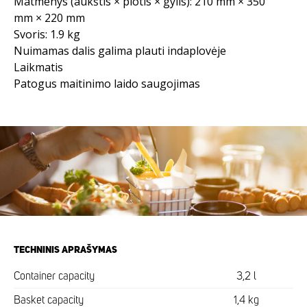
Matmenys (aukštis × plotis × gylis): 210 mm × 350
mm × 220 mm
Svoris: 1.9 kg
Nuimamas dalis galima plauti indaplovėje
Laikmatis
Patogus maitinimo laido saugojimas
TECHNINIS APRAŠYMAS
Container capacity
3,2 l
Basket capacity
1,4 kg