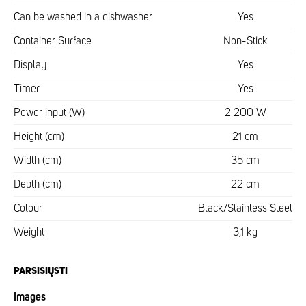
Can be washed in a dishwasher
Yes
Container Surface
Non-Stick
Display
Yes
Timer
Yes
Power input (W)
2 200 W
Height (cm)
21 cm
Width (cm)
35 cm
Depth (cm)
22 cm
Colour
Black/Stainless Steel
Weight
3,1 kg
PARSISIŲSTI
Images