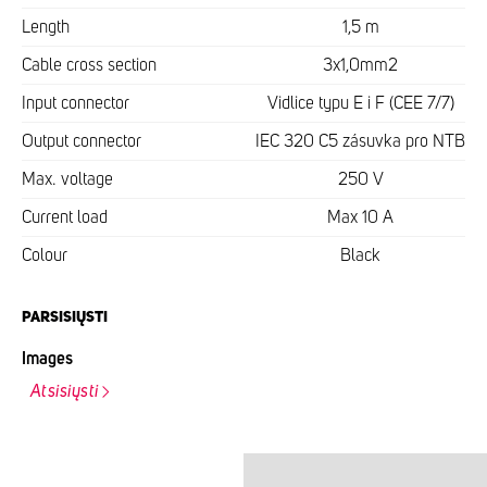
Length
1,5 m
Cable cross section
3x1,0mm2
Input connector
Vidlice typu E i F (CEE 7/7)
Output connector
IEC 320 C5 zásuvka pro NTB
Max. voltage
250 V
Current load
Max 10 A
Colour
Black
PARSISIŲSTI
Images
Atsisiųsti