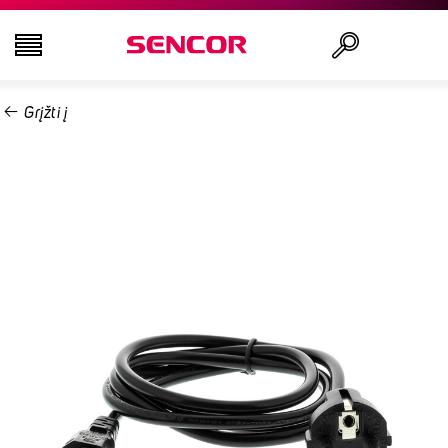
Grįžti į
TELEVIZORIAI
Ieškoti
GARSO IR VAIZDO TECHNIKA
VIRTUVĖ
NAMŲ ŪKIO PREKĖS
GROŽIO IR SVEIKATOS PREKĖS
BIURO ĮRANGA IR LAIDAI