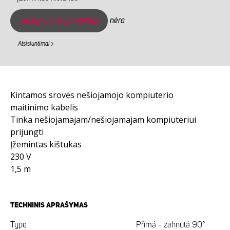
Archyvuotas produktas
nėra
Atsisiuntimai
Kintamos srovės nešiojamojo kompiuterio
maitinimo kabelis
Tinka nešiojamajam/nešiojamajam kompiuteriui
prijungti
Įžemintas kištukas
230 V
1,5 m
TECHNINIS APRAŠYMAS
Type
Přímá - zahnutá 90°