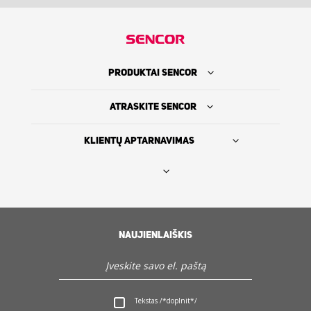
PRODUKTAI SENCOR
ATRASKITE SENCOR
KLIENTŲ APTARNAVIMAS
Rasti platintoją
SENCOR ISTORIJA
NAUJIENLAIŠKIS
Servisas ir Klientų aptarnavimas
Tekstas /*doplnit*/
Atraskite Sencor