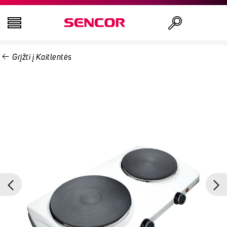
Grįžti į Kaitlentės
TELEVIZORIAI
Ieškoti
GARSO IR VAIZDO TECHNIKA
VIRTUVĖ
NAMŲ ŪKIO PREKĖS
GROŽIO IR SVEIKATOS PREKĖS
BIURO ĮRANGA IR LAIDAI