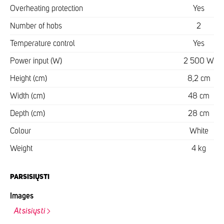
Overheating protection
Yes
Number of hobs
2
Temperature control
Yes
Power input (W)
2 500 W
Height (cm)
8,2 cm
Width (cm)
48 cm
Depth (cm)
28 cm
Colour
White
Weight
4 kg
PARSISIŲSTI
Images
Atsisiųsti