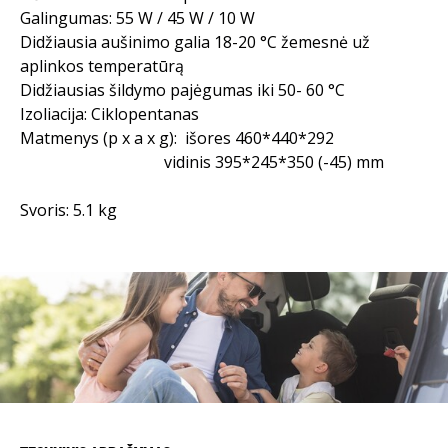
Galingumas: 55 W / 45 W / 10 W
Didžiausia aušinimo galia 18-20 °C žemesnė už
aplinkos temperatūrą
Didžiausias šildymo pajėgumas iki 50- 60 °C
Izoliacija: Ciklopentanas
Matmenys (p x a x g): išores 460*440*292
vidinis 395*245*350 (-45) mm
Svoris: 5.1 kg