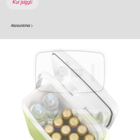
Kur įsigyti
Atsisiuntimai