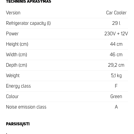
TECHNINIS APRAŠYMAS
Version
Car Cooler
Refrigerator capacity (l)
29 l
Power
230V + 12V
Height (cm)
44 cm
Width (cm)
46 cm
Depth (cm)
29,2 cm
Weight
5,1 kg
Energy class
F
Colour
Green
Noise emission class
A
PARSISIŲSTI