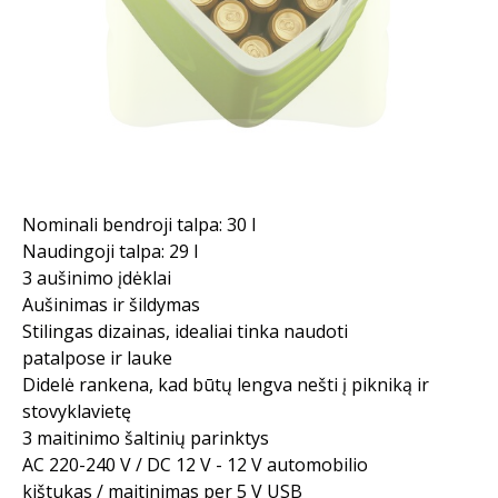
Nominali bendroji talpa: 30 l
Naudingoji talpa: 29 l
3 aušinimo įdėklai
Aušinimas ir šildymas
Stilingas dizainas, idealiai tinka naudoti
patalpose ir lauke
Didelė rankena, kad būtų lengva nešti į pikniką ir
stovyklavietę
3 maitinimo šaltinių parinktys
AC 220-240 V / DC 12 V - 12 V automobilio
kištukas / maitinimas per 5 V USB