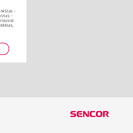
minkštas -
virtas -
riausiai
adėklas,