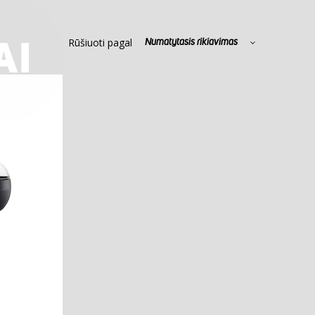
Rūšiuoti pagal
Numatytasis rikiavimas
AI