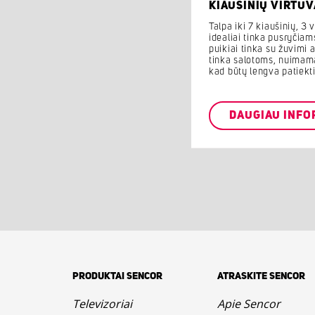
KIAUŠINIŲ VIRTUV
Talpa iki 7 kiaušinių, 3 
idealiai tinka pusryčiams
puikiai tinka su žuvimi a
tinka salotoms, nuimama
kad būtų lengva patiekti
DAUGIAU INFO
PRODUKTAI SENCOR
ATRASKITE SENCOR
Televizoriai
Apie Sencor