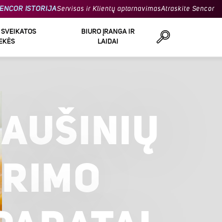
ENCOR ISTORIJA
Servisas ir Klientų aptarnavimas
Atraskite Sencor
R SVEIKATOS
BIURO ĮRANGA IR
EKĖS
LAIDAI
Ieškoti
IAUŠINIŲ
IRIMO