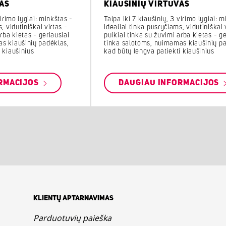
AS
KIAUŠINIŲ VIRTUVAS
virimo lygiai: minkštas -
Talpa iki 7 kiaušinių, 3 virimo lygiai: 
, vidutiniškai virtas -
idealiai tinka pusryčiams, vidutiniškai 
rba kietas - geriausiai
puikiai tinka su žuvimi arba kietas - ge
s kiaušinių padėklas,
tinka salotoms, nuimamas kiaušinių p
 kiaušinius
kad būtų lengva patiekti kiaušinius
RMACIJOS
DAUGIAU INFORMACIJOS
KLIENTŲ APTARNAVIMAS
Parduotuvių paieška