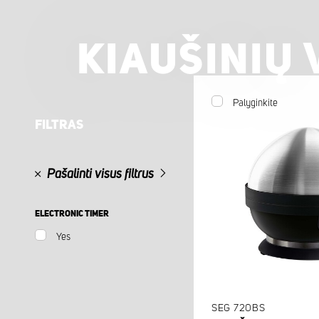
KIAUŠINIŲ 
Palyginkite
FILTRAS
Pašalinti visus filtrus
ELECTRONIC TIMER
Yes
SEG 720BS