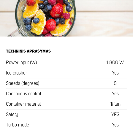
TECHNINIS APRAŠYMAS
Power input (W)
1 800 W
Ice crusher
Yes
Speeds (degrees)
8
Continuous control
Yes
Container material
Tritan
Safety
YES
Turbo mode
Yes