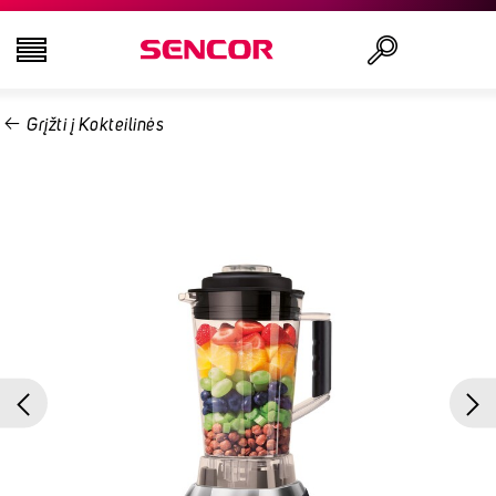
Grįžti į Kokteilinės
TELEVIZORIAI
Ieškoti
GARSO IR VAIZDO TECHNIKA
VIRTUVĖ
NAMŲ ŪKIO PREKĖS
GROŽIO IR SVEIKATOS PREKĖS
BIURO ĮRANGA IR LAIDAI