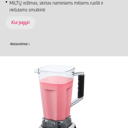
MILTŲ režimas, skirtas naminiams miltams ruošti ir
riešutams smulkinti
Kur įsigyti
Atsisiuntimai