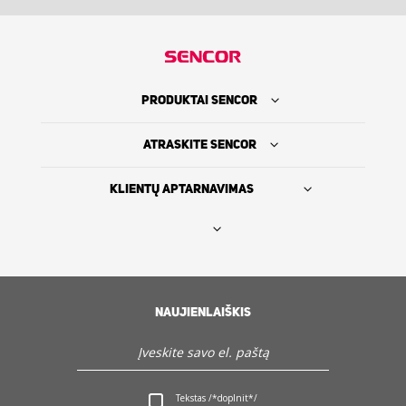
PRODUKTAI SENCOR
ATRASKITE SENCOR
KLIENTŲ APTARNAVIMAS
Rasti platintoją
SENCOR ISTORIJA
NAUJIENLAIŠKIS
Servisas ir Klientų aptarnavimas
Tekstas /*doplnit*/
Atraskite Sencor