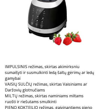
IMPULSINIS režimas, skirtas akimirksniu
sumaišyti ir susmulkinti ledą šaltų gėrimų ar ledų
gamybai
VAISIŲ SULČIŲ režimas, skirtas Vaisiniams ar
Daržovių glotnučiams
MILTŲ režimas, skirtas naminiams miltams
ruošti ir riešutams smulkinti
PIENO KOKTEILIO režimas, gaivinantiems pieno