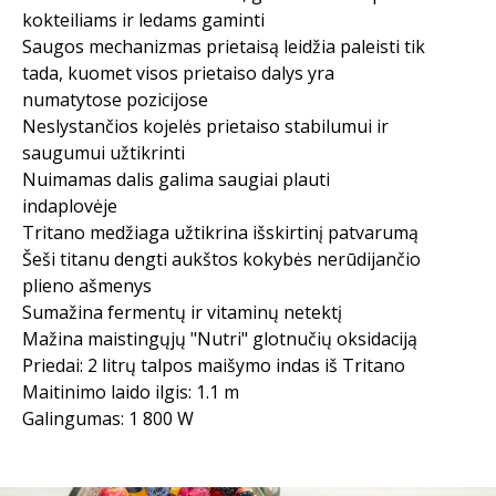
kokteiliams ir ledams gaminti
Saugos mechanizmas prietaisą leidžia paleisti tik
tada, kuomet visos prietaiso dalys yra
numatytose pozicijose
Neslystančios kojelės prietaiso stabilumui ir
saugumui užtikrinti
Nuimamas dalis galima saugiai plauti
indaplovėje
Tritano medžiaga užtikrina išskirtinį patvarumą
Šeši titanu dengti aukštos kokybės nerūdijančio
plieno ašmenys
Sumažina fermentų ir vitaminų netektį
Mažina maistingųjų "Nutri" glotnučių oksidaciją
Priedai: 2 litrų talpos maišymo indas iš Tritano
Maitinimo laido ilgis: 1.1 m
Galingumas: 1 800 W