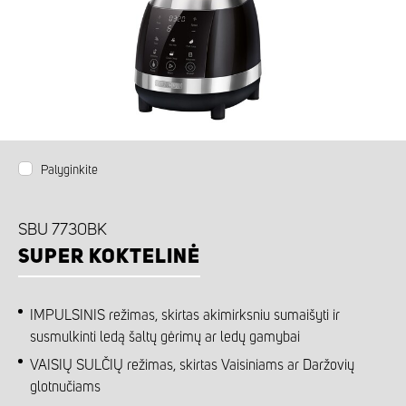
Palyginkite
SBU 7730BK
SUPER KOKTELINĖ
IMPULSINIS režimas, skirtas akimirksniu sumaišyti ir
susmulkinti ledą šaltų gėrimų ar ledų gamybai
VAISIŲ SULČIŲ režimas, skirtas Vaisiniams ar Daržovių
glotnučiams