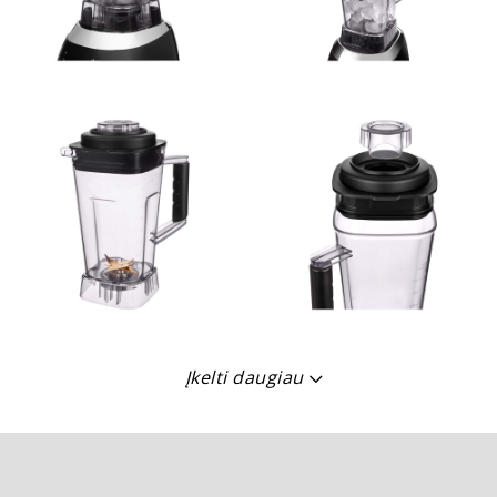
Įkelti daugiau