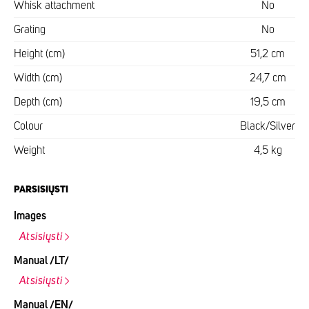
Whisk attachment
No
Grating
No
Height (cm)
51,2 cm
Width (cm)
24,7 cm
Depth (cm)
19,5 cm
Colour
Black/Silver
Weight
4,5 kg
PARSISIŲSTI
Images
Atsisiųsti
Manual /LT/
Atsisiųsti
Manual /EN/