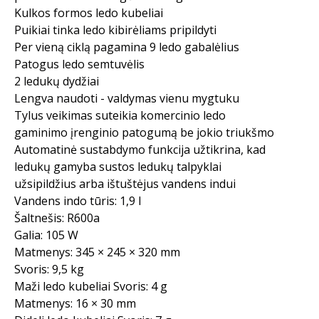
Kulkos formos ledo kubeliai
Puikiai tinka ledo kibirėliams pripildyti
Per vieną ciklą pagamina 9 ledo gabalėlius
Patogus ledo semtuvėlis
2 ledukų dydžiai
Lengva naudoti - valdymas vienu mygtuku
Tylus veikimas suteikia komercinio ledo
gaminimo įrenginio patogumą be jokio triukšmo
Automatinė sustabdymo funkcija užtikrina, kad
ledukų gamyba sustos ledukų talpyklai
užsipildžius arba ištuštėjus vandens indui
Vandens indo tūris: 1,9 l
Šaltnešis: R600a
Galia: 105 W
Matmenys: 345 × 245 × 320 mm
Svoris: 9,5 kg
Maži ledo kubeliai Svoris: 4 g
Matmenys: 16 × 30 mm