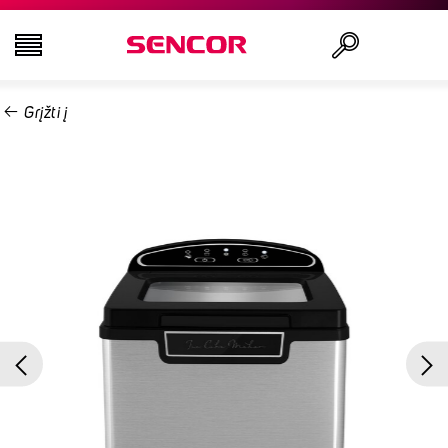
Grįžti į
TELEVIZORIAI
Ieškoti
GARSO IR VAIZDO TECHNIKA
VIRTUVĖ
NAMŲ ŪKIO PREKĖS
GROŽIO IR SVEIKATOS PREKĖS
BIURO ĮRANGA IR LAIDAI