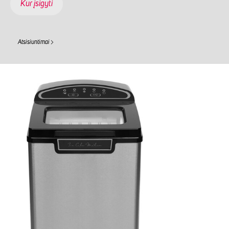
Kur įsigyti
Atsisiuntimai