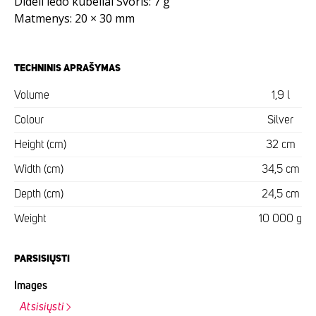
Dideli ledo kubeliai Svoris: 7 g
Matmenys: 20 × 30 mm
TECHNINIS APRAŠYMAS
Volume
1,9 l
Colour
Silver
Height (cm)
32 cm
Width (cm)
34,5 cm
Depth (cm)
24,5 cm
Weight
10 000 g
PARSISIŲSTI
Images
Atsisiųsti