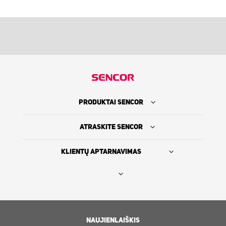
PRODUKTAI SENCOR
ATRASKITE SENCOR
KLIENTŲ APTARNAVIMAS
Rasti platintoją
SENCOR ISTORIJA
NAUJIENLAIŠKIS
Servisas ir Klientų aptarnavimas