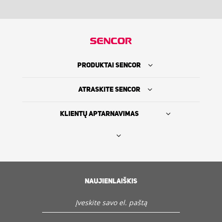
PRODUKTAI SENCOR
ATRASKITE SENCOR
KLIENTŲ APTARNAVIMAS
Rasti platintoją
SENCOR ISTORIJA
NAUJIENLAIŠKIS
Servisas ir Klientų aptarnavimas
Atraskite Sencor