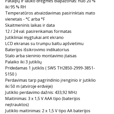
Patalpų ir lauko drėgmės diapazonas: nuo 20 %
iki 95 % RH
Temperatūros atvaizdavimas pasirinktais mato
vienetais - °C arba °F
Skaitmeninis laikas ir data
12 / 24 val. pasirenkamas formatas
Jutikliniai mygtukai ant ekrano
LCD ekranas su trumpu baltu apšvietimu
Baterijos išsikrovimo indikatorius
Stalo arba sieninio montavimo įtaisas
Palaiko iki 3 jutiklių
Pridedamas 1 jutiklis ( SWS TH2850-2999-3851-
5150 )
Perdavimas tarp pagrindinio įrenginio ir jutiklio
iki 50 m (atviroje erdvėje)
Jutiklio perdavimo dažnis: 433,92 MHz
Maitinimas: 3 x 1,5 V AAA tipo (baterijos
neįtrauktos)
Jutiklio maitinimas: 2 x 1,5 V tipo AA baterijos