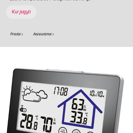
Kur įsigyti
Priedai
Atsisiuntimai