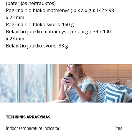
(baterijos neįtrauktos)
Pagrindinio bloko matmenys ( p x a x g ): 142 x 98
x 22 mm
Pagrindinio bloko svoris: 160 g
Belaidžio jutiklio matmenys ( p x a x g ): 39 x 100
x 23 mm
Belaidžio jutiklio svoris: 33 g
TECHNINIS APRAŠYMAS
Indoor temperature indicator
Yes