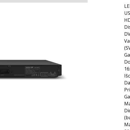
LE
US
HD
Di
DV
Va
(S
Ga
Do
16
Iš
Da
Pr
Ga
Ma
Di
(b
Ma