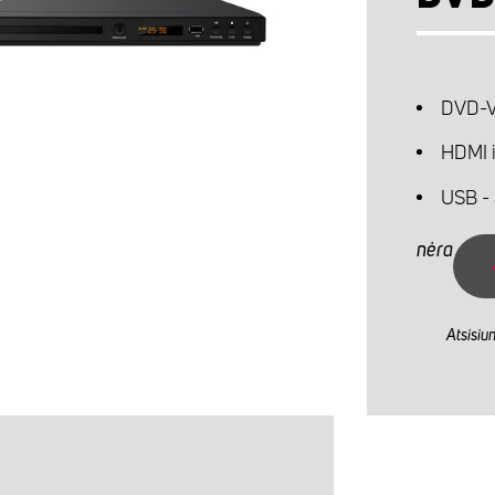
DVD-V
HDMI i
USB - 
nėra
Atsisiu