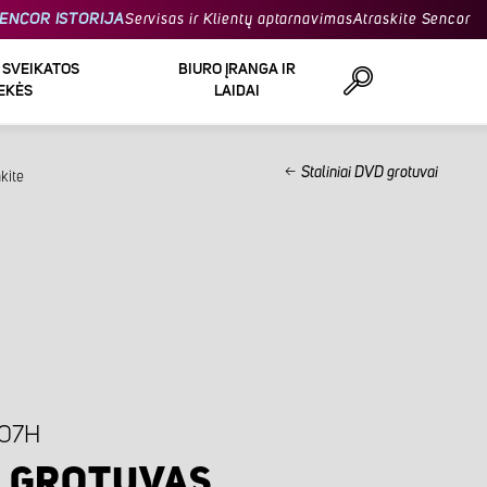
ENCOR ISTORIJA
Servisas ir Klientų aptarnavimas
Atraskite Sencor
R SVEIKATOS
BIURO ĮRANGA IR
EKĖS
LAIDAI
Staliniai DVD grotuvai
kite
Ieškoti
407H
 GROTUVAS