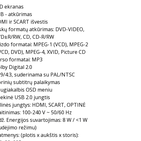
D ekranas
B - atkūrimas
MI ir SCART išvestis
skų formatų atkūrimas: DVD-VIDEO,
D±R/RW, CD, CD-R/RW
izdo formatai: MPEG-1 (VCD), MPEG-2
VCD, DVD), MPEG-4, XVID, Picture CD
rso formatai: MP3
lby Digital 2.0
:9/4:3, suderinama su PAL/NTSC
orinių subtitrų palaikymas
ugiakalbis OSD meniu
iekinė USB 2.0 jungtis
linės jungtys: HDMI, SCART, OPTINĖ
itinimas: 100-240 V ~ 50/60 Hz
dž. Energijos suvartojimas: 8 W / <1 W
udėjimo režimu)
tmenys: (plotis x aukštis x storis):