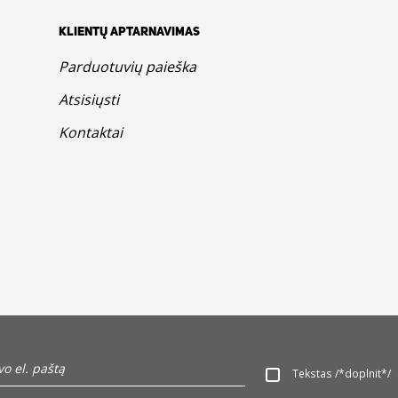
KLIENTŲ APTARNAVIMAS
Parduotuvių paieška
Atsisiųsti
Kontaktai
Tekstas /*doplnit*/