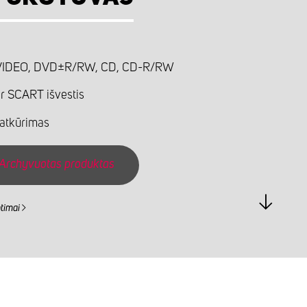
IDEO, DVD±R/RW, CD, CD-R/RW
r SCART išvestis
atkūrimas
Archyvuotas produktas
ntimai