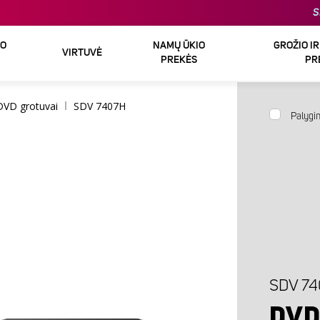
S
DO
NAMŲ ŪKIO
GROŽIO I
VIRTUVĖ
PREKĖS
PR
 DVD grotuvai
SDV 7407H
Palygin
SDV 7
DVD