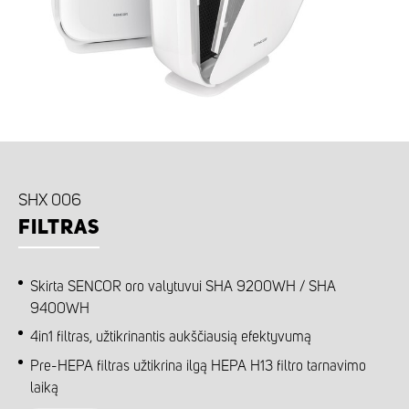
SHX 006
FILTRAS
Skirta SENCOR oro valytuvui SHA 9200WH / SHA
9400WH
4in1 filtras, užtikrinantis aukščiausią efektyvumą
Pre-HEPA filtras užtikrina ilgą HEPA H13 filtro tarnavimo
laiką