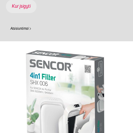
Kur įsigyti
Atsisiuntimai