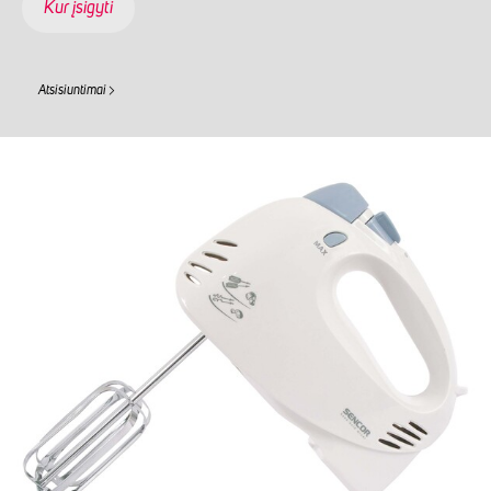
Kur įsigyti
Atsisiuntimai