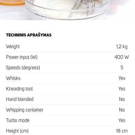
TECHNINIS APRAŠYMAS
Weight
1,2 kg
Power input (W)
400 W
Speeds (degrees)
5
Whisks
Yes
Kneading tool
Yes
Hand blended
No
Whipping container
No
Turbo mode
Yes
Height (cm)
18 cm