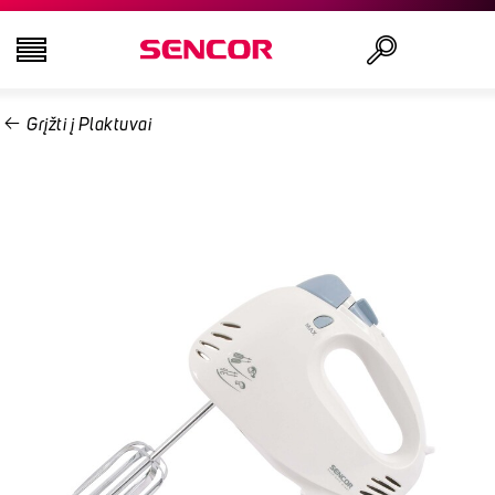
Grįžti į Plaktuvai
TELEVIZORIAI
Ieškoti
GARSO IR VAIZDO TECHNIKA
VIRTUVĖ
NAMŲ ŪKIO PREKĖS
GROŽIO IR SVEIKATOS PREKĖS
BIURO ĮRANGA IR LAIDAI