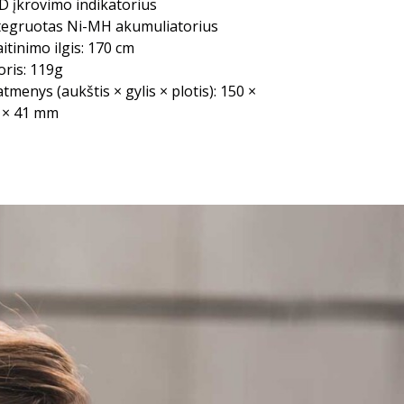
D įkrovimo indikatorius
tegruotas Ni-MH akumuliatorius
itinimo ilgis: 170 cm
oris: 119g
tmenys (aukštis × gylis × plotis): 150 ×
 × 41 mm