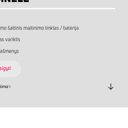
mo šaltinis maitinimo tinklas / baterija
as variklis
o ašmenys
sigyti
ntimai