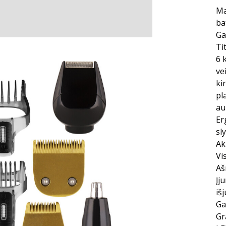
Ma
ba
Ga
Ti
6 
ve
ki
pl
au
Er
sl
Ak
Vi
Aš
Įj
iš
Ga
Gr