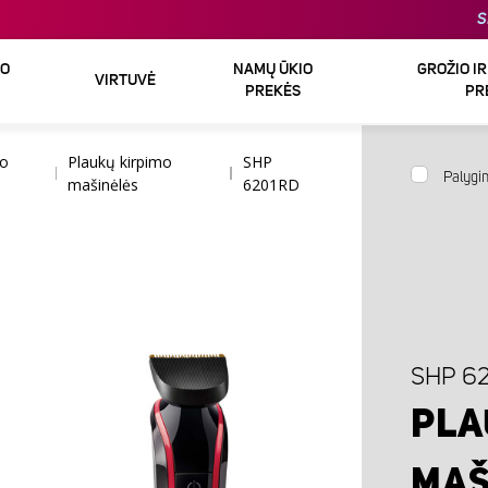
S
DO
NAMŲ ŪKIO
GROŽIO I
VIRTUVĖ
PREKĖS
PR
mo
Plaukų kirpimo
SHP
Palygin
mašinėlės
6201RD
SHP 6
PLA
MAŠ