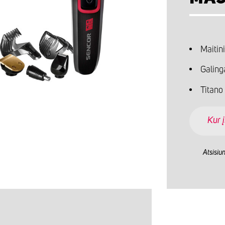
Maitini
Galing
Titan
Kur į
Atsisiu