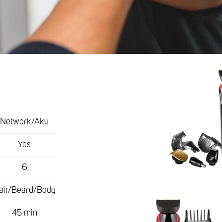
Network/Aku
Yes
6
air/Beard/Body
45 min