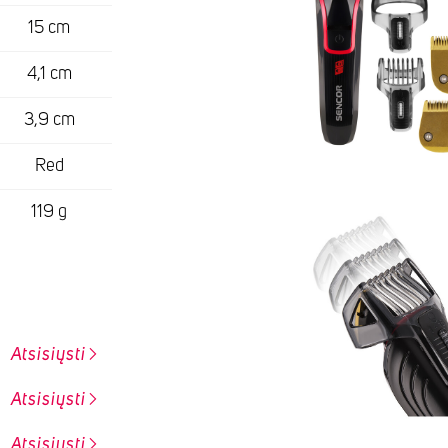
15 cm
4,1 cm
3,9 cm
Red
119 g
Atsisiųsti
Atsisiųsti
Atsisiųsti