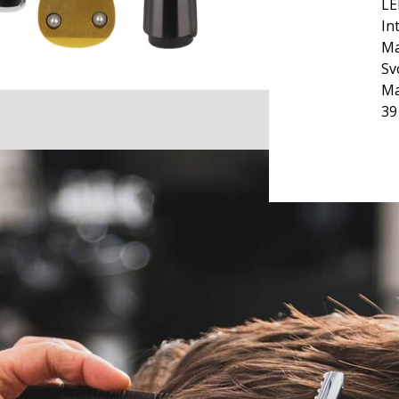
LE
In
Ma
Sv
Ma
39