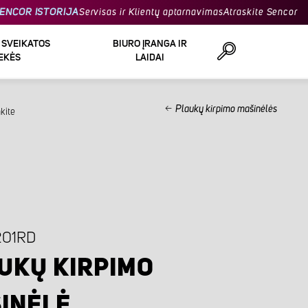
ENCOR ISTORIJA
Servisas ir Klientų aptarnavimas
Atraskite Sencor
R SVEIKATOS
BIURO ĮRANGA IR
EKĖS
LAIDAI
Plaukų kirpimo mašinėlės
kite
Ieškoti
201RD
UKŲ KIRPIMO
INĖLĖ