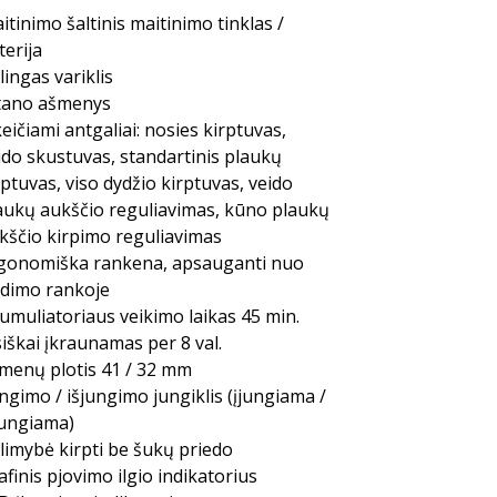
itinimo šaltinis maitinimo tinklas /
terija
lingas variklis
tano ašmenys
keičiami antgaliai: nosies kirptuvas,
ido skustuvas, standartinis plaukų
rptuvas, viso dydžio kirptuvas, veido
aukų aukščio reguliavimas, kūno plaukų
kščio kirpimo reguliavimas
gonomiška rankena, apsauganti nuo
ydimo rankoje
umuliatoriaus veikimo laikas 45 min.
siškai įkraunamas per 8 val.
menų plotis 41 / 32 mm
ungimo / išjungimo jungiklis (įjungiama /
jungiama)
limybė kirpti be šukų priedo
afinis pjovimo ilgio indikatorius