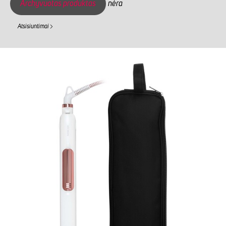
Archyvuotas produktas
nėra
Atsisiuntimai