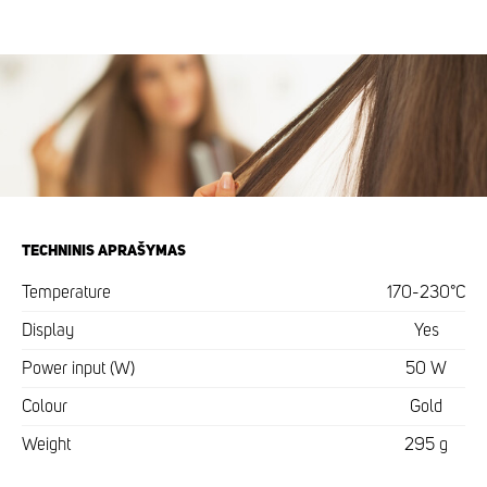
TECHNINIS APRAŠYMAS
Temperature
170-230°C
Display
Yes
Power input (W)
50 W
Colour
Gold
Weight
295 g