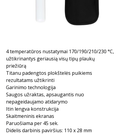
4 temperatūros nustatymai 170/190/210/230 °C,
užtikrinantys geriausią visų tipų plaukų
priežiūrą
Titanu padengtos plokštelės puikiems
rezultatams užtikrinti
Garinimo technologija
Saugos užraktas, apsaugantis nuo
nepageidaujamo atidarymo
Itin lengva konstrukcija
Skaitmeninis ekranas
Paruošiama per 45 sek.
Didelis darbinis paviršius: 110 x 28 mm