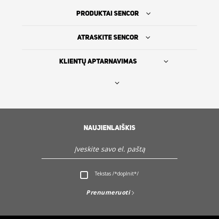
PRODUKTAI SENCOR
ATRASKITE SENCOR
KLIENTŲ APTARNAVIMAS
Rasti platintoją
SENCOR ISTORIJA
NAUJIENLAIŠKIS
Servisas ir Klientų aptarnavimas
Tekstas /*doplnit*/
Atraskite Sencor
Prenumeruoti