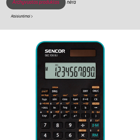
Archyvuotas produktas
nėra
Atsisiuntimai