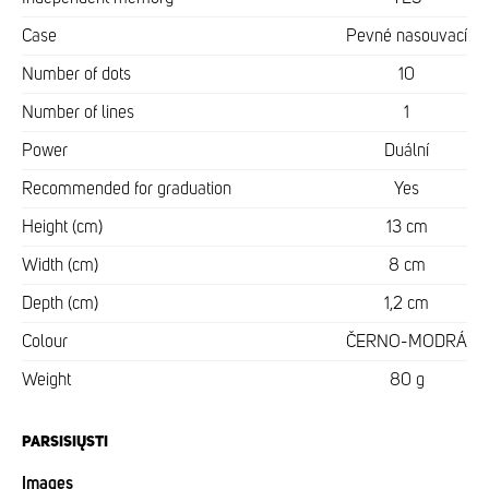
Case
Pevné nasouvací
Number of dots
10
Number of lines
1
Power
Duální
Recommended for graduation
Yes
Height (cm)
13 cm
Width (cm)
8 cm
Depth (cm)
1,2 cm
Colour
ČERNO-MODRÁ
Weight
80 g
PARSISIŲSTI
Images