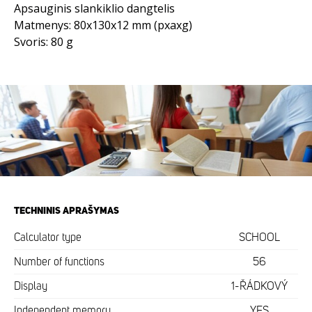
Apsauginis slankiklio dangtelis
Matmenys: 80x130x12 mm (pxaxg)
Svoris: 80 g
TECHNINIS APRAŠYMAS
Calculator type
SCHOOL
Number of functions
56
Display
1-ŘÁDKOVÝ
Independent memory
YES