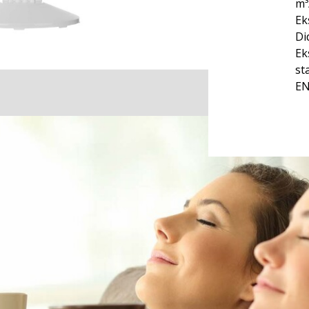
m³
Ek
Di
Ek
st
EN