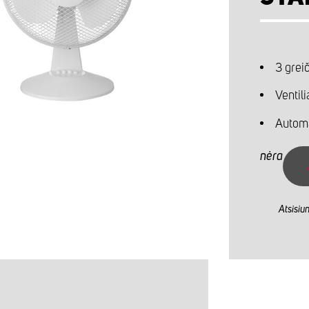
3 greič
Ventil
Automa
nėra
Atsisiu