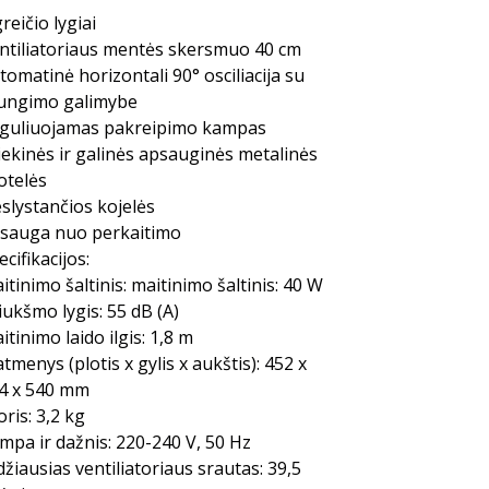
greičio lygiai
ntiliatoriaus mentės skersmuo 40 cm
tomatinė horizontali 90° osciliacija su
jungimo galimybe
guliuojamas pakreipimo kampas
iekinės ir galinės apsauginės metalinės
otelės
slystančios kojelės
sauga nuo perkaitimo
ecifikacijos:
itinimo šaltinis: maitinimo šaltinis: 40 W
iukšmo lygis: 55 dB (A)
itinimo laido ilgis: 1,8 m
tmenys (plotis x gylis x aukštis): 452 x
4 x 540 mm
oris: 3,2 kg
ampa ir dažnis: 220-240 V, 50 Hz
džiausias ventiliatoriaus srautas: 39,5