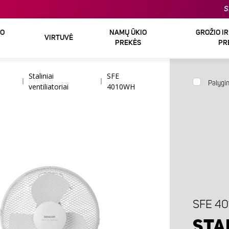
S
DO
NAMŲ ŪKIO
GROŽIO I
VIRTUVĖ
PREKĖS
PR
Staliniai
SFE
Palygin
ventiliatoriai
4010WH
SFE 4
STA