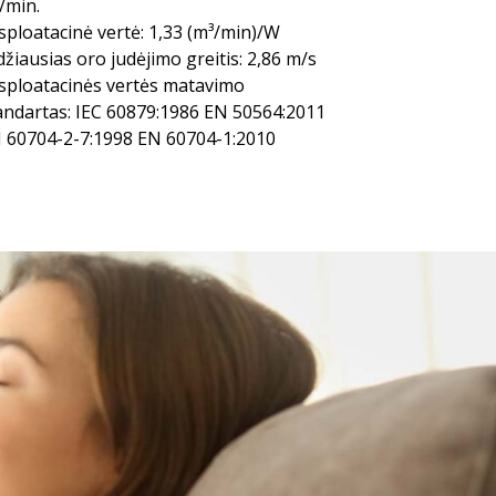
/min.
sploatacinė vertė: 1,33 (m³/min)/W
džiausias oro judėjimo greitis: 2,86 m/s
sploatacinės vertės matavimo
andartas: IEC 60879:1986 EN 50564:2011
 60704-2-7:1998 EN 60704-1:2010