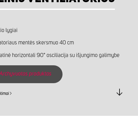
io lygiai
iatoriaus mentės skersmuo 40 cm
tinė horizontali 90° osciliacija su išjungimo galimybe
Archyvuotas produktas
ntimai