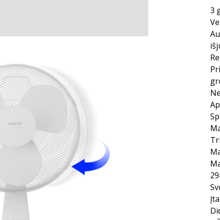
3 
Ve
Au
iš
Re
Pr
gr
Ne
Ap
Sp
Ma
Tr
Ma
Ma
29
Sv
Įt
Di