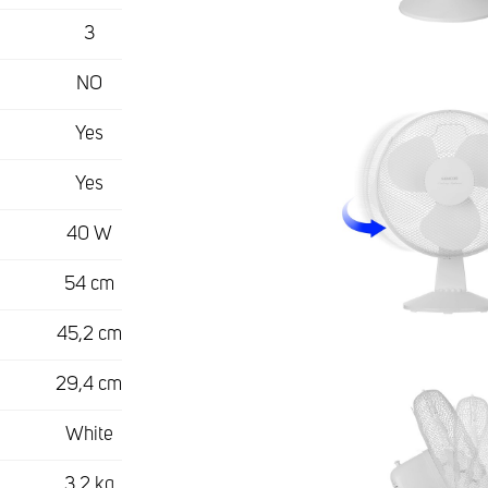
3
NO
Yes
Yes
40 W
54 cm
45,2 cm
29,4 cm
White
3,2 kg