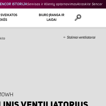
ENCOR ISTORIJA
Servisas ir Klientų aptarnavimas
Atraskite Sencor
R SVEIKATOS
BIURO ĮRANGA IR
EKĖS
LAIDAI
Staliniai ventiliatoriai
kite
Ieškoti
010WH
LINIS VENTILIATORIUS