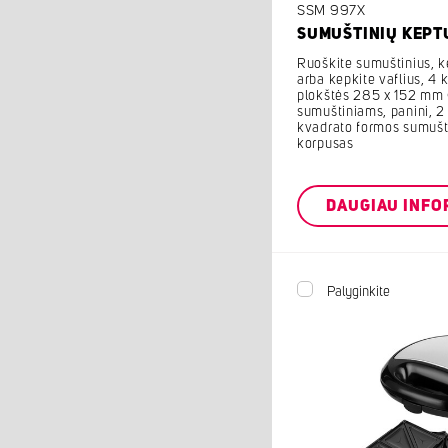
SSM 997X
SUMUŠTINIŲ KEPT
Ruoškite sumuštinius, k
arba kepkite vaflius, 4
plokštės 285 x 152 mm 
sumuštiniams, panini, 2 i
kvadrato formos sumušt
korpusas
DAUGIAU INFO
Palyginkite