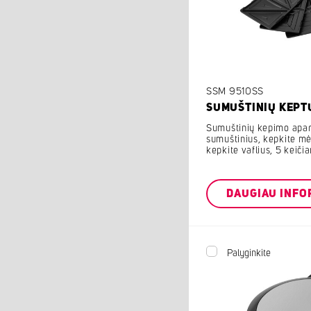
SSM 9510SS
SUMUŠTINIŲ KEPT
Sumuštinių kepimo apara
sumuštinius, kepkite mė
kepkite vaflius, 5 keič
DAUGIAU INFO
Palyginkite