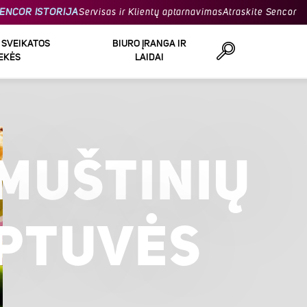
ENCOR ISTORIJA
Servisas ir Klientų aptarnavimas
Atraskite Sencor
R SVEIKATOS
BIURO ĮRANGA IR
EKĖS
LAIDAI
Ieškoti
MUŠTINIŲ
PTUVĖS