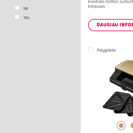
kvadrato formos sumušt
korpusas
No
Yes
DAUGIAU INFO
Palyginkite