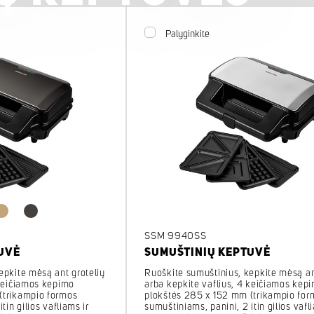
Palyginkite
SSM 9940SS
UVĖ
SUMUŠTINIŲ KEPTUVĖ
epkite mėsą ant grotelių
Ruoškite sumuštinius, kepkite mėsą an
 keičiamos kepimo
arba kepkite vaflius, 4 keičiamos kep
(trikampio formos
plokštės 285 x 152 mm (trikampio for
tin gilios vafliams ir
sumuštiniams, panini, 2 itin gilios vafl