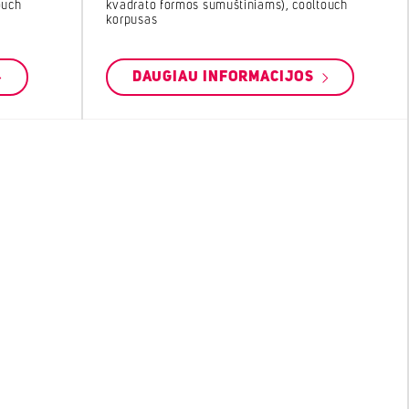
kvadrato formos sumuštiniams), cooltouch
ouch
korpusas
DAUGIAU INFORMACIJOS