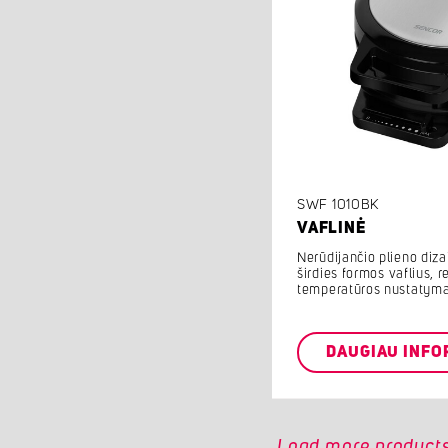
SWF 1010BK
VAFLINĖ
Nerūdijančio plieno diza
širdies formos vaflius, 
temperatūros nustatym
DAUGIAU INFO
Load more product