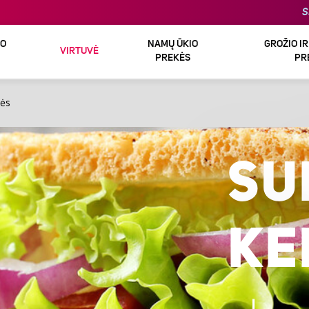
S
DO
NAMŲ ŪKIO
GROŽIO I
VIRTUVĖ
PREKĖS
PR
vės
SU
KE