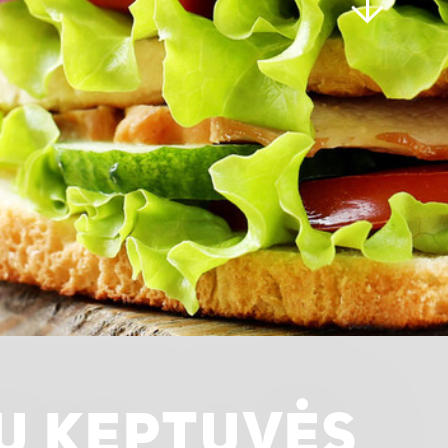
Ų KEPTUVĖS