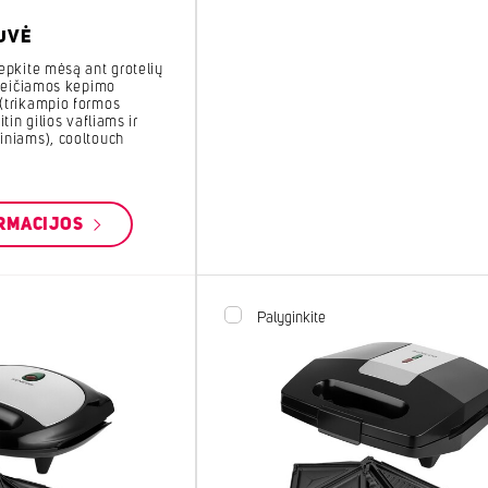
UVĖ
epkite mėsą ant grotelių
 keičiamos kepimo
(trikampio formos
tin gilios vafliams ir
iniams), cooltouch
RMACIJOS
Palyginkite