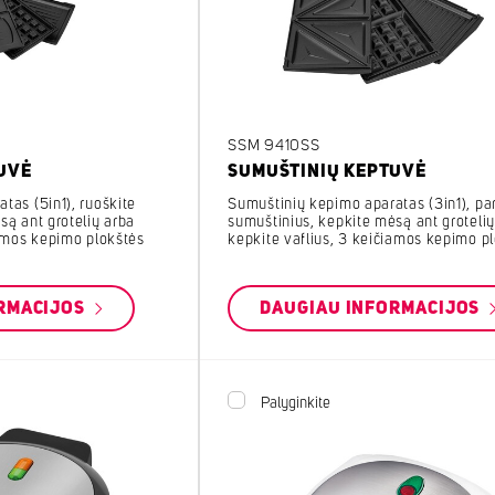
SSM 9410SS
UVĖ
SUMUŠTINIŲ KEPTUVĖ
tas (5in1), ruoškite
Sumuštinių kepimo aparatas (3in1), pa
są ant grotelių arba
sumuštinius, kepkite mėsą ant grotelių
iamos kepimo plokštės
kepkite vaflius, 3 keičiamos kepimo p
RMACIJOS
DAUGIAU INFORMACIJOS
Palyginkite