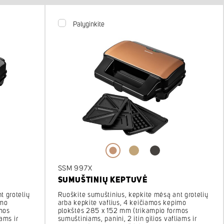
Palyginkite
SSM 997X
SUMUŠTINIŲ KEPTUVĖ
Ruoškite sumuštinius, kepkite mėsą ant grotelių
t grotelių
arba kepkite vaflius, 4 keičiamos kepimo
imo
plokštės 285 x 152 mm (trikampio formos
mos
sumuštiniams, panini, 2 itin gilios vafliams ir
iams ir