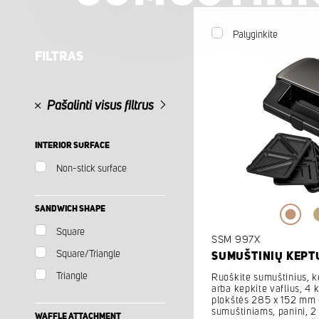
Palyginkite
FILTRAS
Pašalinti visus filtrus
INTERIOR SURFACE
Non-stick surface
SANDWICH SHAPE
Square
SSM 997X
Square/Triangle
SUMUŠTINIŲ KEPT
Triangle
Ruoškite sumuštinius, k
arba kepkite vaflius, 4
plokštės 285 x 152 mm 
sumuštiniams, panini, 2 i
WAFFLE ATTACHMENT