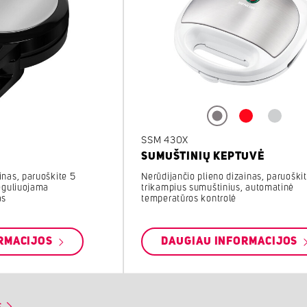
SSM 430X
SUMUŠTINIŲ KEPTUVĖ
Nerūdijančio plieno dizainas, paruoški
inas, paruoškite 5
trikampius sumuštinius, automatinė
reguliuojama
temperatūros kontrolė
as
RMACIJOS
DAUGIAU INFORMACIJOS
s