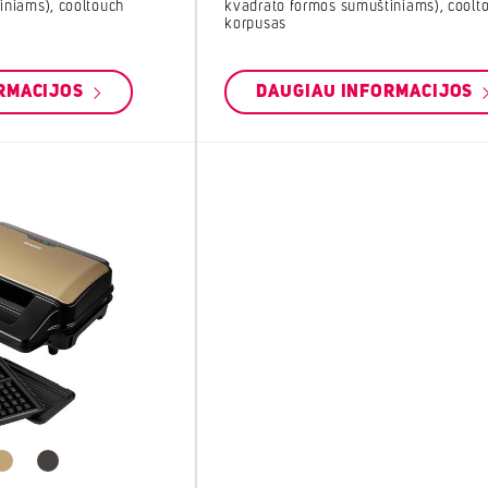
iniams), cooltouch
kvadrato formos sumuštiniams), coolt
korpusas
RMACIJOS
DAUGIAU INFORMACIJOS