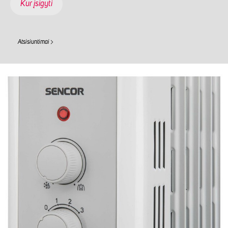
Kur įsigyti
Atsisiuntimai