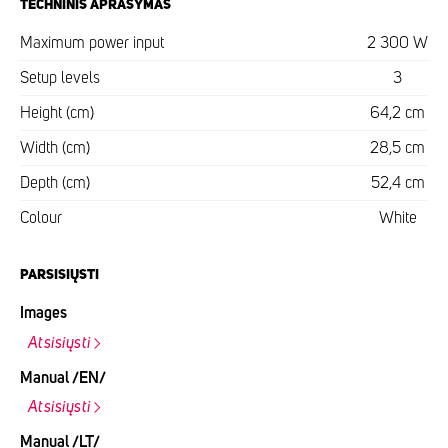
TECHNINIS APRAŠYMAS
Maximum power input
2 300 W
Setup levels
3
Height (cm)
64,2 cm
Width (cm)
28,5 cm
Depth (cm)
52,4 cm
Colour
White
PARSISIŲSTI
Images
Atsisiųsti
Manual /EN/
Atsisiųsti
Manual /LT/