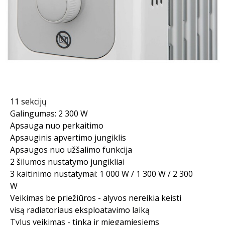
11 sekcijų
Galingumas: 2 300 W
Apsauga nuo perkaitimo
Apsauginis apvertimo jungiklis
Apsaugos nuo užšalimo funkcija
2 šilumos nustatymo jungikliai
3 kaitinimo nustatymai: 1 000 W / 1 300 W / 2 300
W
Veikimas be priežiūros - alyvos nereikia keisti
visą radiatoriaus eksploatavimo laiką
Tylus veikimas - tinka ir miegamiesiems