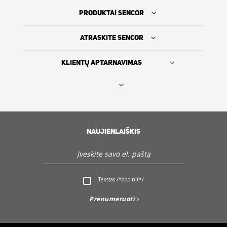
PRODUKTAI SENCOR
ATRASKITE SENCOR
KLIENTŲ APTARNAVIMAS
Rasti platintoją
SENCOR ISTORIJA
NAUJIENLAIŠKIS
Servisas ir Klientų aptarnavimas
Tekstas /*doplnit*/
Atraskite Sencor
Prenumeruoti