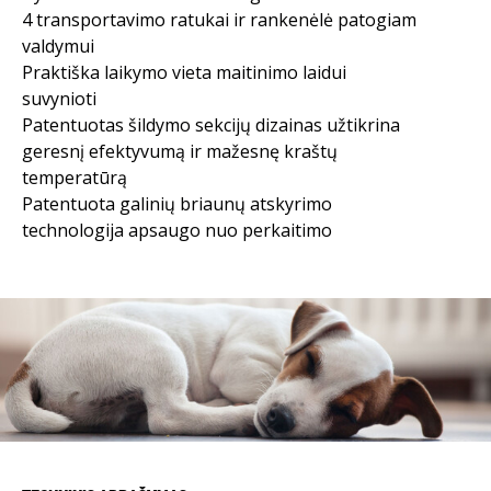
4 transportavimo ratukai ir rankenėlė patogiam
valdymui
Praktiška laikymo vieta maitinimo laidui
suvynioti
Patentuotas šildymo sekcijų dizainas užtikrina
geresnį efektyvumą ir mažesnę kraštų
temperatūrą
Patentuota galinių briaunų atskyrimo
technologija apsaugo nuo perkaitimo