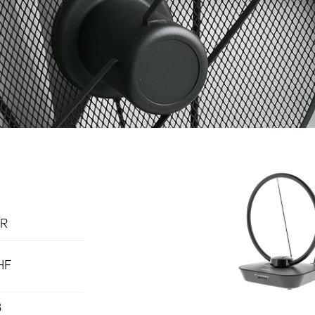
R
HF
B