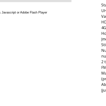
St
UH
Va
HD
4G
Ho
Įm
St
Nu
nu
2 
FM
Ma
(p
Ab
Įj