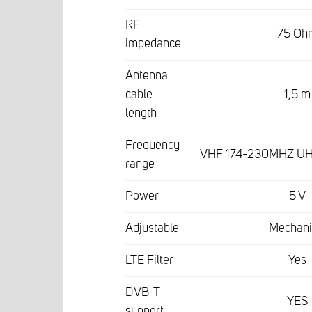
RF
75 Oh
impedance
Antenna
cable
1,5 m
length
Frequency
VHF 174-230MHZ U
range
Power
5 V
Adjustable
Mechani
LTE Filter
Yes
DVB-T
YES
support