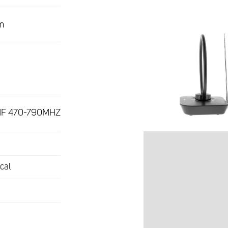
m
HF 470-790MHZ
cal