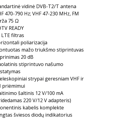
andartinė vidinė DVB-T2/T antena
F 470-790 Hz; VHF 47-230 MHz, FM
rža 75 Ω
TV READY
 LTE filtras
rizontali poliarizacija
ontuotas mažo triukšmo stiprintuvas
iprinimas 20 dB
olatinis stiprintuvo našumo
statymas
teleskopiniai strypai geresniam VHF ir
 priėmimui
itinimo šaltinis 12 V/100 mA
ridedamas 220 V/12 V adapteris)
onentinis kabelis komplekte
ungtas šviesos diodų indikatorius