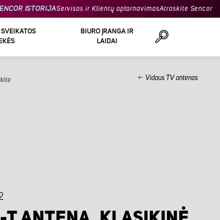
ENCOR ISTORIJA
Servisas ir Klientų aptarnavimas
Atraskite Sencor
R SVEIKATOS
BIURO ĮRANGA IR
EKĖS
LAIDAI
Vidaus TV antenos
kite
Ieškoti
2
-T ANTENA, KLASIKINĖ