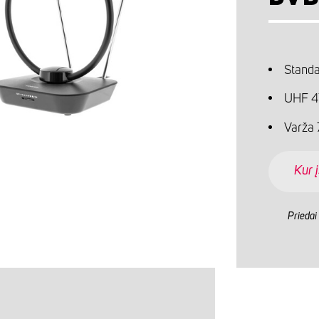
Standa
UHF 4
Varža
Kur į
Priedai