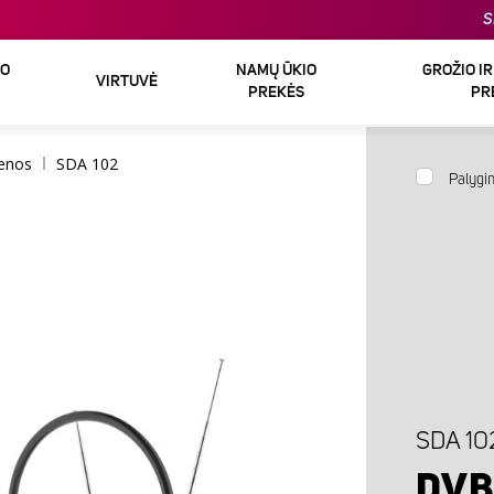
S
DO
NAMŲ ŪKIO
GROŽIO I
VIRTUVĖ
PREKĖS
PR
tenos
SDA 102
Palygin
SDA 10
DVB