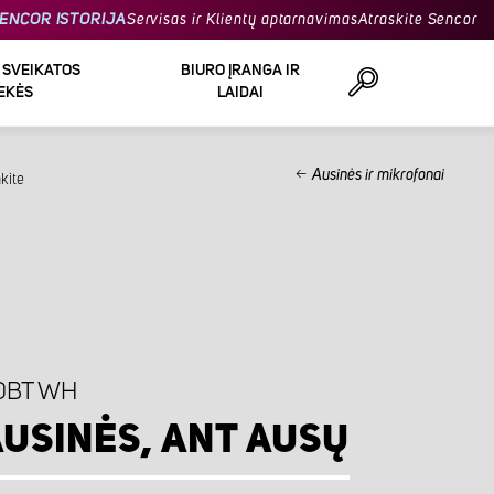
ENCOR ISTORIJA
Servisas ir Klientų aptarnavimas
Atraskite Sencor
R SVEIKATOS
BIURO ĮRANGA IR
EKĖS
LAIDAI
Ausinės ir mikrofonai
kite
Ieškoti
0BT WH
AUSINĖS, ANT AUSŲ