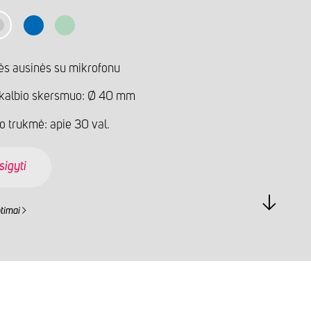
ės ausinės su mikrofonu
kalbio skersmuo: Ø 40 mm
o trukmė: apie 30 val.
sigyti
ntimai