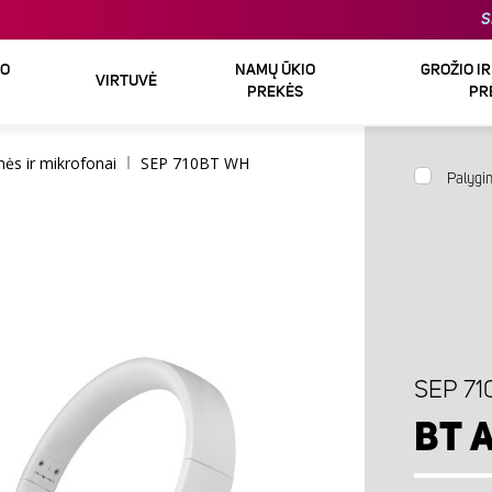
S
DO
NAMŲ ŪKIO
GROŽIO I
VIRTUVĖ
PREKĖS
PR
nės ir mikrofonai
SEP 710BT WH
Palygin
SEP 71
BT 