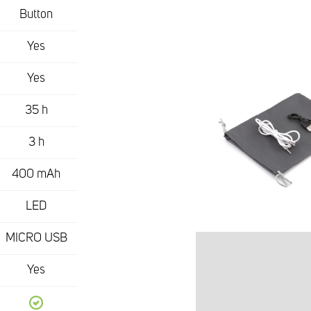
Button
Yes
Yes
35 h
3 h
400 mAh
LED
MICRO USB
Yes