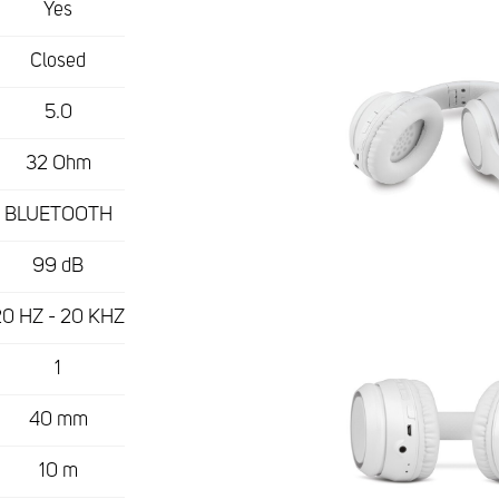
Yes
Closed
5.0
32 Ohm
BLUETOOTH
99 dB
20 HZ - 20 KHZ
1
40 mm
10 m