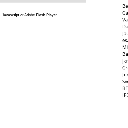
Be
Ga
Va
Da
Ja
es
Mi
Ba
Įk
Gr
Ju
Sv
BT
IP