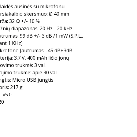
laidės ausinės su mikrofonu
rsiakalbio skersmuo: Ø 40 mm
rža: 32 Ω +/- 10 %
žnių diapazonas: 20 Hz - 20 kHz
utrumas: 99 dB +/- 3 dB /1 mW (S.P.L.,
ant 1 KHz)
krofono Jautrumas: -45 dB±3dB
terija: 3.7 V, 400 mAh ličio jonų
rovimo trukmė: 3 val.
ojimo trukmė: apie 30 val.
ngtis: Micro USB jungtis
oris: 217 g
: v5.0
20