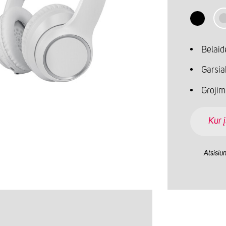
Belaid
Garsia
Grojim
Kur į
Atsisiu