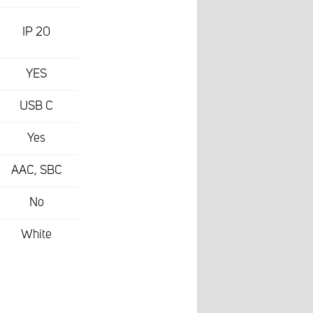
IP 20
YES
USB C
Yes
AAC, SBC
No
White