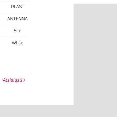
PLAST
ANTENNA
5 m
White
Atsisiųsti