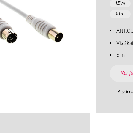
1,5 m
10 m
ANT.CO
Visiškai
5 m
Kur įs
Atsisiunt