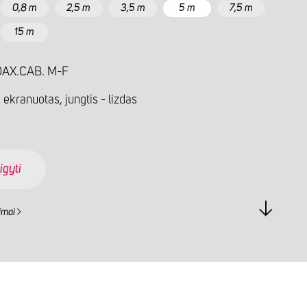
0,8 m
2,5 m
3,5 m
5 m
7,5 m
15 m
AX.CAB. M-F
 ekranuotas, jungtis - lizdas
igyti
imai