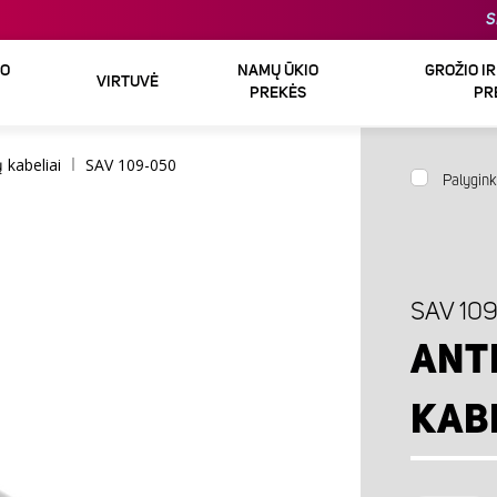
S
DO
NAMŲ ŪKIO
GROŽIO I
VIRTUVĖ
PREKĖS
PR
 kabeliai
SAV 109-050
Palygink
SAV 10
ANT
KAB