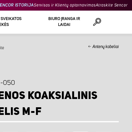
ENCOR ISTORIJA
Servisas ir Klientų aptarnavimas
Atraskite Sencor
R SVEIKATOS
BIURO ĮRANGA IR
EKĖS
LAIDAI
Antenų kabeliai
ite
Ieškoti
9-050
ENOS KOAKSIALINIS
ELIS M-F