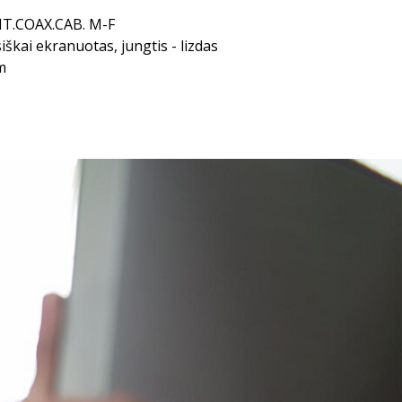
T.COAX.CAB. M-F
siškai ekranuotas, jungtis - lizdas
m