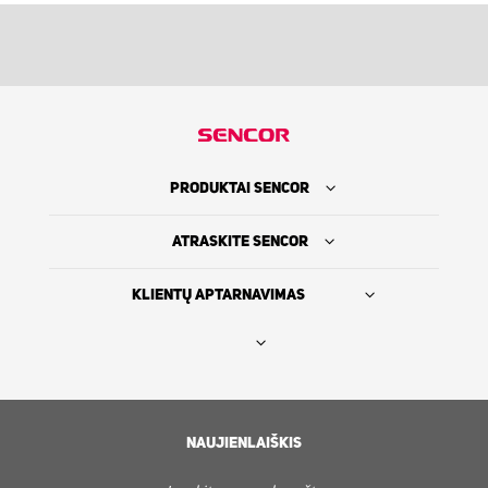
PRODUKTAI SENCOR
ATRASKITE SENCOR
KLIENTŲ APTARNAVIMAS
Rasti platintoją
SENCOR ISTORIJA
NAUJIENLAIŠKIS
Servisas ir Klientų aptarnavimas