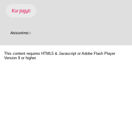
Kur įsigyti
Atsisiuntimai