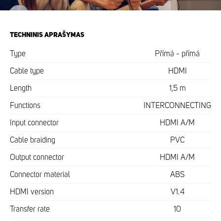
TECHNINIS APRAŠYMAS
Type
Přímá - přímá
Cable type
HDMI
Length
1,5 m
Functions
INTERCONNECTING
Input connector
HDMI A/M
Cable braiding
PVC
Output connector
HDMI A/M
Connector material
ABS
HDMI version
V1.4
Transfer rate
10