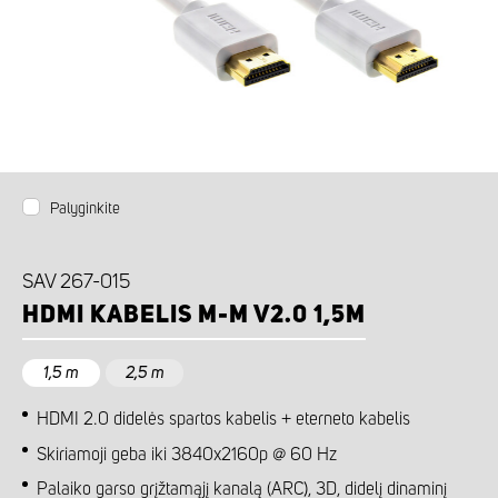
Palyginkite
SAV 267-015
HDMI KABELIS M-M V2.0 1,5M
1,5 m
2,5 m
HDMI 2.0 didelės spartos kabelis + eterneto kabelis
Skiriamoji geba iki 3840x2160p @ 60 Hz
Palaiko garso grįžtamąjį kanalą (ARC), 3D, didelį dinaminį