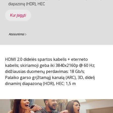
diapazoną (HDR), HEC
Kur įsigyti
Atsisiuntimai
HDMI 2.0 didelės spartos kabelis + eterneto
kabelis; skiriamoji geba iki 3840x2160p @ 60 Hz;
didžiausias duomenų perdavimas: 18 Gb/s;
Palaiko garso grįžtamąjį kanalą (ARC), 3D, didelį
dinaminį diapazoną (HDR), HEC; 1,5 m