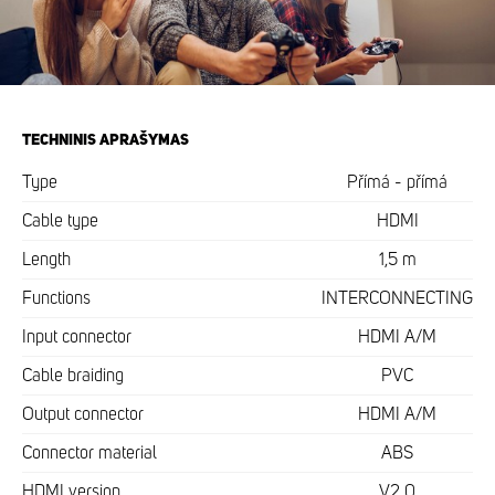
TECHNINIS APRAŠYMAS
Type
Přímá - přímá
Cable type
HDMI
Length
1,5 m
Functions
INTERCONNECTING
Input connector
HDMI A/M
Cable braiding
PVC
Output connector
HDMI A/M
Connector material
ABS
HDMI version
V2.0