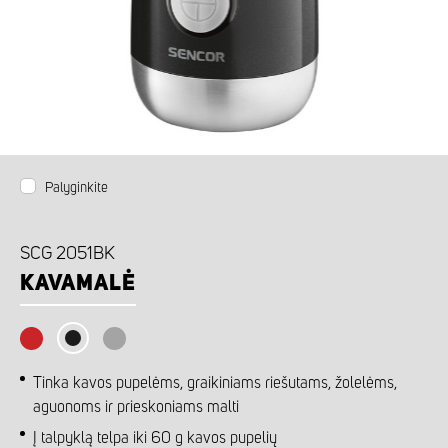
Palyginkite
SCG 2051BK
KAVAMALĖ
Tinka kavos pupelėms, graikiniams riešutams, žolelėms,
aguonoms ir prieskoniams malti
Į talpyklą telpa iki 60 g kavos pupelių