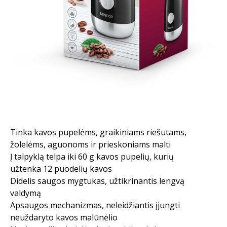
Tinka kavos pupelėms, graikiniams riešutams,
žolelėms, aguonoms ir prieskoniams malti
Į talpyklą telpa iki 60 g kavos pupelių, kurių
užtenka 12 puodelių kavos
Didelis saugos mygtukas, užtikrinantis lengvą
valdymą
Apsaugos mechanizmas, neleidžiantis įjungti
neuždaryto kavos malūnėlio