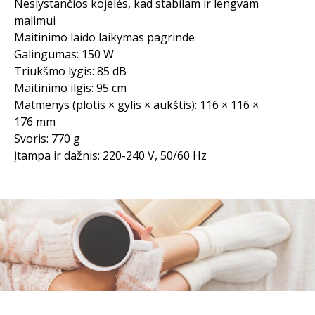
Neslystančios kojelės, kad stabilam ir lengvam
malimui
Maitinimo laido laikymas pagrinde
Galingumas: 150 W
Triukšmo lygis: 85 dB
Maitinimo ilgis: 95 cm
Matmenys (plotis × gylis × aukštis): 116 × 116 ×
176 mm
Svoris: 770 g
Įtampa ir dažnis: 220-240 V, 50/60 Hz