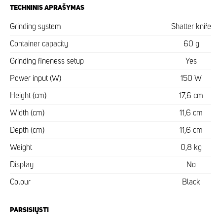
TECHNINIS APRAŠYMAS
Grinding system
Shatter knife
Container capacity
60 g
Grinding fineness setup
Yes
Power input (W)
150 W
Height (cm)
17,6 cm
Width (cm)
11,6 cm
Depth (cm)
11,6 cm
Weight
0,8 kg
Display
No
Colour
Black
PARSISIŲSTI