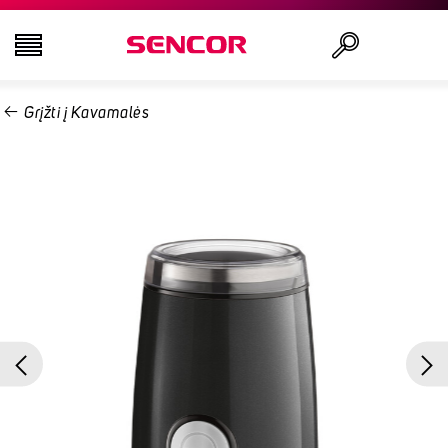
Grįžti į Kavamalės
TELEVIZORIAI
Ieškoti
GARSO IR VAIZDO TECHNIKA
VIRTUVĖ
NAMŲ ŪKIO PREKĖS
GROŽIO IR SVEIKATOS PREKĖS
BIURO ĮRANGA IR LAIDAI