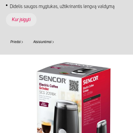
Didelis saugos mygtukas, užtikrinantis lengvą valdymą
Kur įsigyti
Priedai
Atsisiuntimai