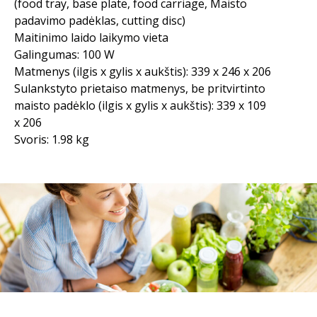
(food tray, base plate, food carriage, Maisto
padavimo padėklas, cutting disc)
Maitinimo laido laikymo vieta
Galingumas: 100 W
Matmenys (ilgis x gylis x aukštis): 339 x 246 x 206
Sulankstyto prietaiso matmenys, be pritvirtinto
maisto padėklo (ilgis x gylis x aukštis): 339 x 109
x 206
Svoris: 1.98 kg