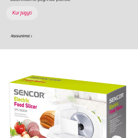
Kur įsigyti
Atsisiuntimai