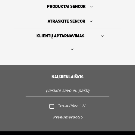
PRODUKTAI SENCOR
ATRASKITE SENCOR
KLIENTŲ APTARNAVIMAS
Rasti platintoją
SENCOR ISTORIJA
NAUJIENLAIŠKIS
Servisas ir Klientų aptarnavimas
Tekstas /*doplnit*/
Atraskite Sencor
Prenumeruoti