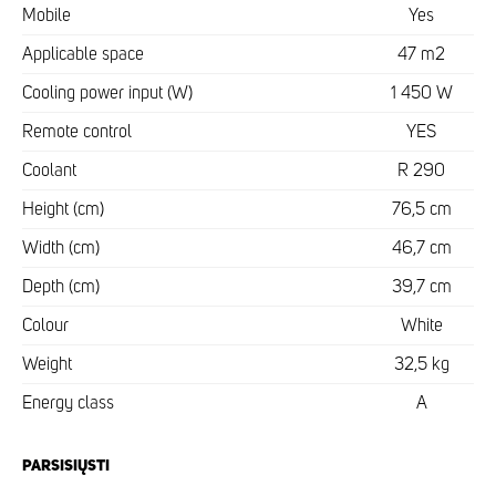
Mobile
Yes
Applicable space
47 m2
Cooling power input (W)
1 450 W
Remote control
YES
Coolant
R 290
Height (cm)
76,5 cm
Width (cm)
46,7 cm
Depth (cm)
39,7 cm
Colour
White
Weight
32,5 kg
Energy class
A
PARSISIŲSTI