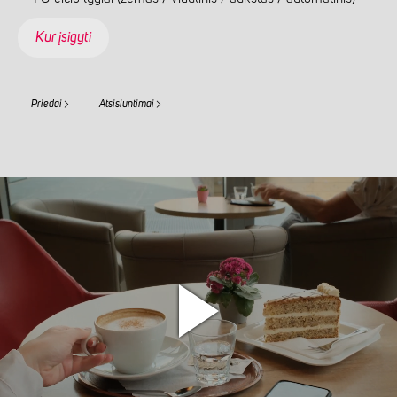
Kur įsigyti
Priedai
Atsisiuntimai