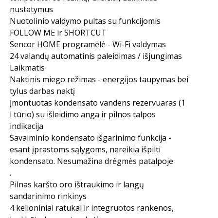
nustatymus
Nuotolinio valdymo pultas su funkcijomis
FOLLOW ME ir SHORTCUT
Sencor HOME programėlė - Wi-Fi valdymas
24 valandų automatinis paleidimas / išjungimas
Laikmatis
Naktinis miego režimas - energijos taupymas bei
tylus darbas naktį
Įmontuotas kondensato vandens rezervuaras (1
l tūrio) su išleidimo anga ir pilnos talpos
indikacija
Savaiminio kondensato išgarinimo funkcija -
esant įprastoms sąlygoms, nereikia išpilti
kondensato. Nesumažina drėgmės patalpoje
.
Pilnas karšto oro ištraukimo ir langų
sandarinimo rinkinys
4 kelioniniai ratukai ir integruotos rankenos,