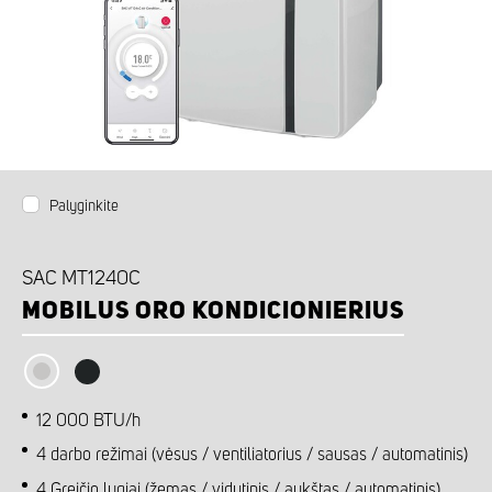
Palyginkite
SAC MT1240C
MOBILUS ORO KONDICIONIERIUS
12 000 BTU/h
4 darbo režimai (vėsus / ventiliatorius / sausas / automatinis)
4 Greičio lygiai (žemas / vidutinis / aukštas / automatinis)