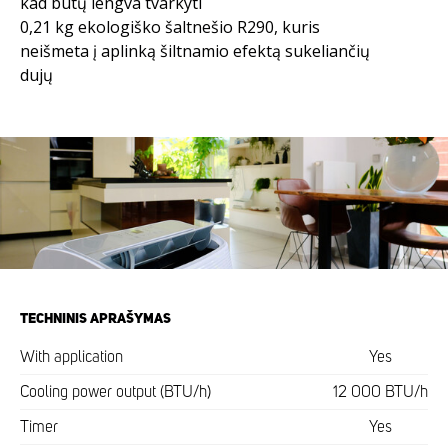
kad būtų lengva tvarkyti
0,21 kg ekologiško šaltnešio R290, kuris
neišmeta į aplinką šiltnamio efektą sukeliančių
dujų
TECHNINIS APRAŠYMAS
With application
Yes
Cooling power output (BTU/h)
12 000 BTU/h
Timer
Yes