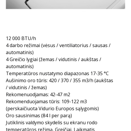
12 000 BTU/h
4 darbo režimai (vėsus / ventiliatorius / sausas /
automatinis)
4 Greičio lygiai (žemas / vidutinis / aukštas /
automatinis)
Temperatūros nustatymo diapazonas 17-35 °C
Aušinimo oro tūris: 420 / 370 / 355 m3/h (aukštas
/ vidutinis / žemas)
Rekomenuodjamas: 42-47 m2
Rekomenduojamas tūris: 109-122 m3
(perskaičiuota Vidurio Europos sąlygomis)
Oro sausinimas (84 l per parą)
Jutiklinis valdymo skydelis su ekranu rodo
temperatūros režimą, Greičiai, Laikmatis