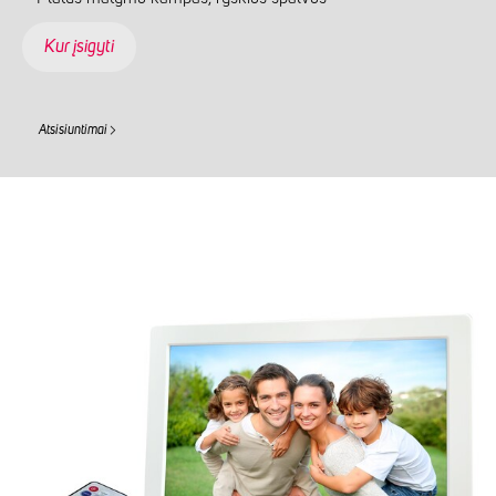
Kur įsigyti
Atsisiuntimai