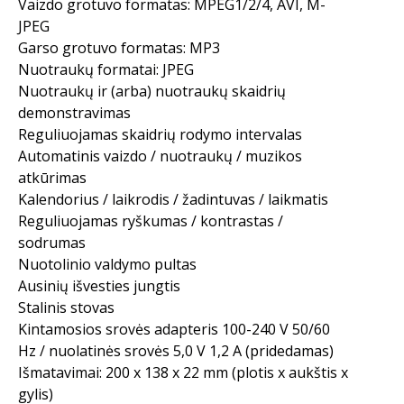
Vaizdo grotuvo formatas: MPEG1/2/4, AVI, M-
JPEG
Garso grotuvo formatas: MP3
Nuotraukų formatai: JPEG
Nuotraukų ir (arba) nuotraukų skaidrių
demonstravimas
Reguliuojamas skaidrių rodymo intervalas
Automatinis vaizdo / nuotraukų / muzikos
atkūrimas
Kalendorius / laikrodis / žadintuvas / laikmatis
Reguliuojamas ryškumas / kontrastas /
sodrumas
Nuotolinio valdymo pultas
Ausinių išvesties jungtis
Stalinis stovas
Kintamosios srovės adapteris 100-240 V 50/60
Hz / nuolatinės srovės 5,0 V 1,2 A (pridedamas)
Išmatavimai: 200 x 138 x 22 mm (plotis x aukštis x
gylis)