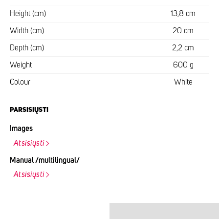
Height (cm)
13,8 cm
Width (cm)
20 cm
Depth (cm)
2,2 cm
Weight
600 g
Colour
White
PARSISIŲSTI
Images
Atsisiųsti
Manual /multilingual/
Atsisiųsti