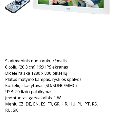
Skaitmeninis nuotraukų rėmelis
8 colių (20,3 cm) 16:9 IPS ekranas
Didelė raiška 1280 x 800 pikselių
Platus matymo kampas, ryškios spalvos
Kortelių skaitytuvas (SD/SDHC/MMC).
USB 2.0 lizdo palaikymas
Įmontuotas garsiakalbis: 1 W
Meniu CZ, DE, EN, ES, FR, GR, HR, HU, PL, PT, RS,
RU, SK