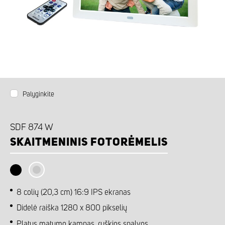
Palyginkite
SDF 874 W
SKAITMENINIS FOTORĖMELIS
8 colių (20,3 cm) 16:9 IPS ekranas
Didelė raiška 1280 x 800 pikselių
Platus matymo kampas, ryškios spalvos