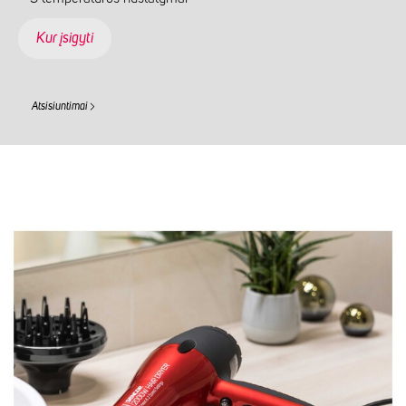
Kur įsigyti
Atsisiuntimai