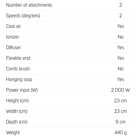
Number of attachments
2
Speeds (degrees)
2
Cool air
Yes
Ionizer
No
Diffuser
Yes
Flexible end
Yes
Comb brush
No
Hanging loop
Yes
Power input (W)
2 000 W
Height (cm)
23 cm
Width (cm)
23 cm
Depth (cm)
9 cm
Weight
440 g